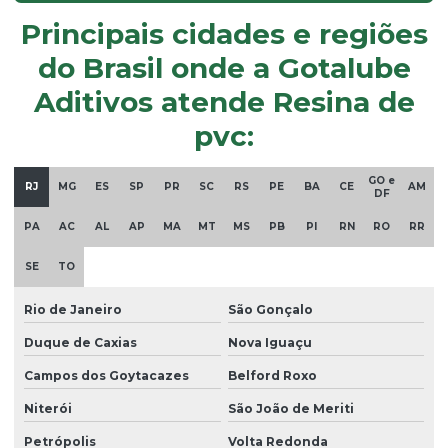
óxido de alumínio
Principais cidades e regiões
óxido de magnésio
do Brasil onde a Gotalube
Aditivos atende Resina de
óxido de zinco em pó
pvc:
Parafina em pó
Plastificante de base vegetal atóxico
GO e
RJ
MG
ES
SP
PR
SC
RS
PE
BA
CE
AM
DF
Plastificante doa
PA
AC
AL
AP
MA
MT
MS
PB
PI
RN
RO
RR
Plastificante em pó
SE
TO
Plastificante de poliuretano
Plastificante vegetal para pvc
Rio de Janeiro
São Gonçalo
Duque de Caxias
Nova Iguaçu
Plastisol
Campos dos Goytacazes
Belford Roxo
Plastisol para aplicações
Niterói
São João de Meriti
Plastisol atóxico
Petrópolis
Volta Redonda