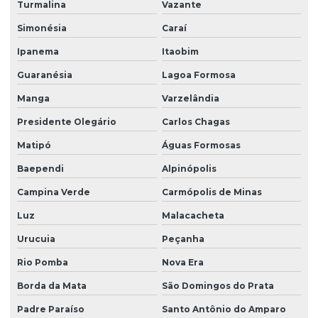
Turmalina
Vazante
Simonésia
Caraí
Ipanema
Itaobim
Guaranésia
Lagoa Formosa
Manga
Varzelândia
Presidente Olegário
Carlos Chagas
Matipó
Águas Formosas
Baependi
Alpinópolis
Campina Verde
Carmópolis de Minas
Luz
Malacacheta
Urucuia
Peçanha
Rio Pomba
Nova Era
Borda da Mata
São Domingos do Prata
Padre Paraíso
Santo Antônio do Amparo