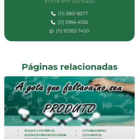
Entre em contato
Carbonato de cálcio micronizado
(11) 3851-8577
Carbonato de magnésio
(11) 3986-4056
Composto de pvc
(11) 92183-7400
Composto pvc fabricante
Composto de pvc flexível
Composto de pvc reciclado
Páginas relacionadas
Composto de pvc rígido
Desmoldante líquido
Dessecante comprar
Dessecante preço
Dibp
Dinp
Empresa de composto de pvc