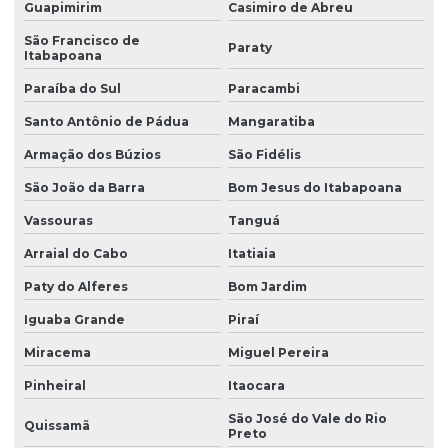
Guapimirim
Casimiro de Abreu
Trióxido de antimônio
São Francisco de
Paraty
Itabapoana
Zeólita onde comprar
Paraíba do Sul
Paracambi
Santo Antônio de Pádua
Mangaratiba
Armação dos Búzios
São Fidélis
São João da Barra
Bom Jesus do Itabapoana
Vassouras
Tanguá
Arraial do Cabo
Itatiaia
Paty do Alferes
Bom Jardim
Iguaba Grande
Piraí
Miracema
Miguel Pereira
Pinheiral
Itaocara
São José do Vale do Rio
Quissamã
Preto