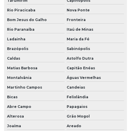
Tarumirim
Capinópolis
Rio Piracicaba
Nova Ponte
Bom Jesus do Galho
Fronteira
Rio Paranaíba
Itaú de Minas
Ladainha
Maria da Fé
Brazópolis
Sabinópolis
Caldas
Astolfo Dutra
Matias Barbosa
Capitão Enéas
Montalvânia
Águas Vermelhas
Martinho Campos
Candeias
Bicas
Felixlândia
Abre Campo
Papagaios
Alterosa
Grão Mogol
Joaíma
Areado