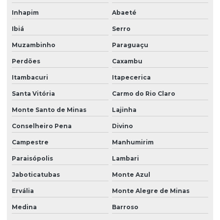
Inhapim
Abaeté
Ibiá
Serro
Muzambinho
Paraguaçu
Perdões
Caxambu
Itambacuri
Itapecerica
Santa Vitória
Carmo do Rio Claro
Monte Santo de Minas
Lajinha
Conselheiro Pena
Divino
Campestre
Manhumirim
Paraisópolis
Lambari
Jaboticatubas
Monte Azul
Ervália
Monte Alegre de Minas
Medina
Barroso