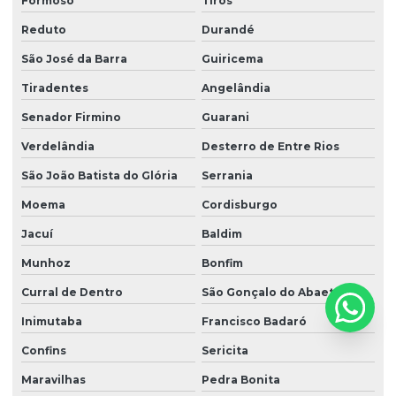
Formoso
Tiros
Reduto
Durandé
São José da Barra
Guiricema
Tiradentes
Angelândia
Senador Firmino
Guarani
Verdelândia
Desterro de Entre Rios
São João Batista do Glória
Serrania
Moema
Cordisburgo
Jacuí
Baldim
Munhoz
Bonfim
Curral de Dentro
São Gonçalo do Abaeté
Inimutaba
Francisco Badaró
Confins
Sericita
Maravilhas
Pedra Bonita