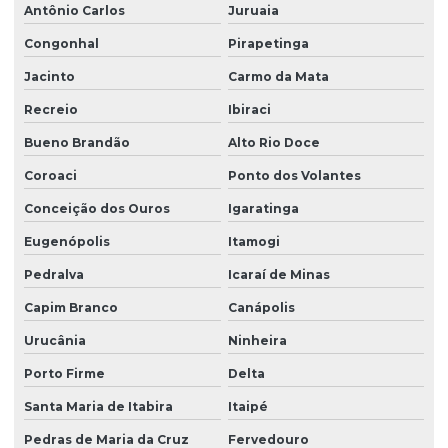
Antônio Carlos
Juruaia
Congonhal
Pirapetinga
Jacinto
Carmo da Mata
Recreio
Ibiraci
Bueno Brandão
Alto Rio Doce
Coroaci
Ponto dos Volantes
Conceição dos Ouros
Igaratinga
Eugenópolis
Itamogi
Pedralva
Icaraí de Minas
Capim Branco
Canápolis
Urucânia
Ninheira
Porto Firme
Delta
Santa Maria de Itabira
Itaipé
Pedras de Maria da Cruz
Fervedouro