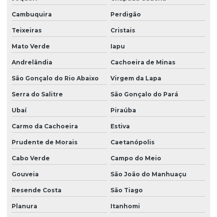
Cambuquira
Perdigão
Teixeiras
Cristais
Mato Verde
Iapu
Andrelândia
Cachoeira de Minas
São Gonçalo do Rio Abaixo
Virgem da Lapa
Serra do Salitre
São Gonçalo do Pará
Ubaí
Piraúba
Carmo da Cachoeira
Estiva
Prudente de Morais
Caetanópolis
Cabo Verde
Campo do Meio
Gouveia
São João do Manhuaçu
Resende Costa
São Tiago
Planura
Itanhomi