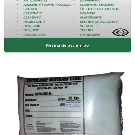
Empresa de fabricação de aditivos de uso industrial
Endurecedor líquido
Estabilizante bário
Estabilizante cálcio zinco
Resina de pvc em pó
Estabilizante líquido
Estabilizante sólido
Estabilizante térmico para pvc
Estearato de cálcio
Estearato de magnésio
Estearato de magnésio preço
Estearato de sódio
Estearato de zinco