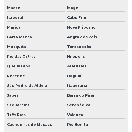
Plastisol pvc
Macaé
Magé
Querosene desodorizado
Itaboraí
Cabo Frio
Querosene desodorizado preço
Maricá
Nova Friburgo
Redutor de viscosidade
Barra Mansa
Angra dos Reis
Redutor de viscosidade atóxico para pastas
Mesquita
Teresópolis
Resina hidrocarbônica
Rio das Ostras
Nilópolis
Resina de pvc
Queimados
Araruama
Resina de pvc em pó
Resende
Itaguaí
São Pedro da Aldeia
Itaperuna
Retardante de chamas
Japeri
Barra do Piraí
Sebo em pó
Saquarema
Seropédica
Solvente atóxico
Três Rios
Valença
Solvente para tinta
Cachoeiras de Macacu
Rio Bonito
Solventes industriais