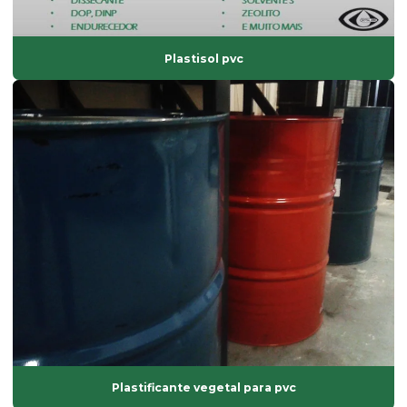
Fornecedor de solvente atóxico
Graxa base vegetal
Plastisol pvc
Isoparafina
Isoparafina comprar
Isoparafina líquida
Isoparafina líquida preço
Lubrificante externo
óleo dinp
óleo dop
óleo plastificante para borracha
óleo de soja epoxidado
óleos plastificantes
Plastificante vegetal para pvc
Onde comprar plastificantes