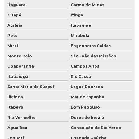
Itaguara
Carmo de Minas
Guapé
Itinga
Ataléia
Itapagipe
Poté
Mirabela
Miraí
Engenheiro Caldas
Monte Belo
São João das Missões
Ubaporanga
Campos Altos
Itatiaiuçu
Rio Casca
Santa Maria do Suaçuí
Lagoa Dourada
Ilicínea
Mar de Espanha
Itapeva
Bom Repouso
Rio Vermelho
Dores do Indaiá
Água Boa
Conceição do Rio Verde
Jequeri
Chapada Gaúcha