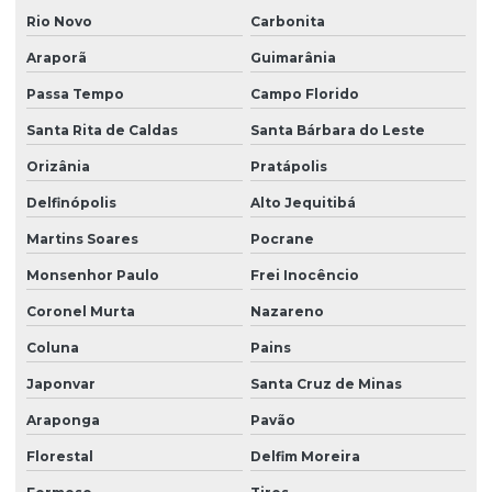
Rio Novo
Carbonita
Araporã
Guimarânia
Passa Tempo
Campo Florido
Santa Rita de Caldas
Santa Bárbara do Leste
Orizânia
Pratápolis
Delfinópolis
Alto Jequitibá
Martins Soares
Pocrane
Monsenhor Paulo
Frei Inocêncio
Coronel Murta
Nazareno
Coluna
Pains
Japonvar
Santa Cruz de Minas
Araponga
Pavão
Florestal
Delfim Moreira