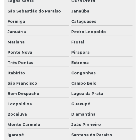
Lagoa Santa
Ouro Preto
São Sebastião do Paraíso
Janaúba
Formiga
Cataguases
Januária
Pedro Leopoldo
Mariana
Frutal
Ponte Nova
Pirapora
Três Pontas
Extrema
Itabirito
Congonhas
São Francisco
Campo Belo
Bom Despacho
Lagoa da Prata
Leopoldina
Guaxupé
Bocaiuva
Diamantina
Monte Carmelo
João Pinheiro
Igarapé
Santana do Paraíso