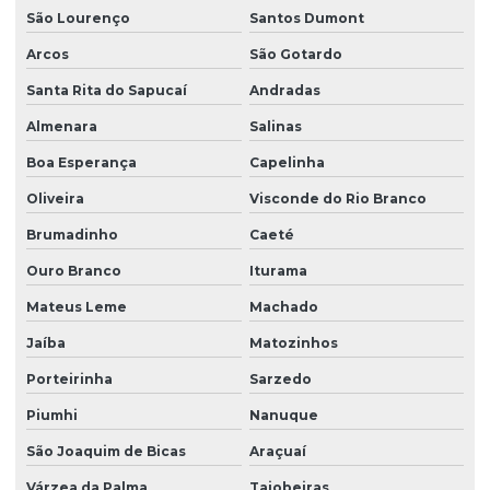
São Lourenço
Santos Dumont
Arcos
São Gotardo
Santa Rita do Sapucaí
Andradas
Almenara
Salinas
Boa Esperança
Capelinha
Oliveira
Visconde do Rio Branco
Brumadinho
Caeté
Ouro Branco
Iturama
Mateus Leme
Machado
Jaíba
Matozinhos
Porteirinha
Sarzedo
Piumhi
Nanuque
São Joaquim de Bicas
Araçuaí
Várzea da Palma
Taiobeiras