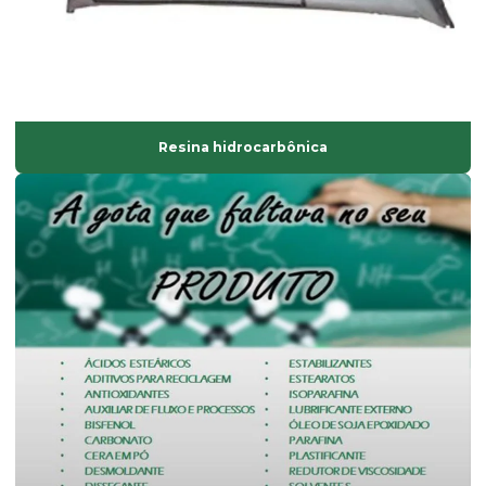
Estearatos de alumínio
Estearina dupla pressão
Estearina em pó
Estearina tripla pressão
Resina hidrocarbônica
Fabricante de composto de pvc
Fabricante de solvente atóxico
Fornecedor de ácido esteárico
Fornecedor de antioxidantes líquidos
Fornecedor de bisfenol
Fornecedor de dinp
Fornecedor de isoparafina
Fornecedor de oxido de zinco