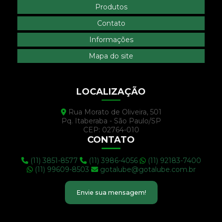
Produtos
Contato
Informações
Mapa do site
LOCALIZAÇÃO
Rua Morato de Oliveira, 501
Pq. Itaberaba - São Paulo/SP
CEP: 02764-010
CONTATO
(11) 3851-8577
(11) 3986-4056
(11) 92183-7400
(11) 99609-8503
gotalube@gotalube.com.br
Envie sua mensagem!