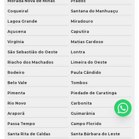
Morada Nova de Minas
Prados
Coqueiral
Santana do Manhuaçu
Lagoa Grande
Miradouro
Açucena
Caputira
Virgínia
Matias Cardoso
São Sebastião do Oeste
Lontra
Riacho dos Machados
Limeira do Oeste
Rodeiro
Paula Cândido
Belo Vale
Tombos
Pimenta
Piedade de Caratinga
Rio Novo
Carbonita
Araporã
Guimarânia
Passa Tempo
Campo Florido
Santa Rita de Caldas
Santa Bárbara do Leste