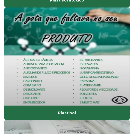
Plastisol atóxico
Estearina em pó
Estearina tripla pressão
Fabricante de composto de pvc
Fabricante de solvente atóxico
Fornecedor de ácido esteárico
Fornecedor de antioxidantes líquidos
Fornecedor de bisfenol
Fornecedor de dinp
Fornecedor de isoparafina
Fornecedor de oxido de zinco
Fornecedor de solvente atóxico
Plastisol
Graxa base vegetal
Isoparafina