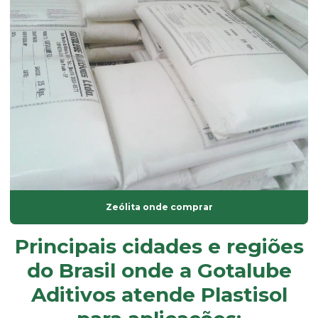
Isoparafina comprar
Isoparafina líquida
Isoparafina líquida preço
Lubrificante externo
óleo dinp
óleo dop
óleo plastificante para borracha
óleo de soja epoxidado
Zeólita onde comprar
óleos plastificantes
Principais cidades e regiões
Onde comprar plastificantes
do Brasil onde a Gotalube
óxido de alumínio
Aditivos atende Plastisol
óxido de magnésio