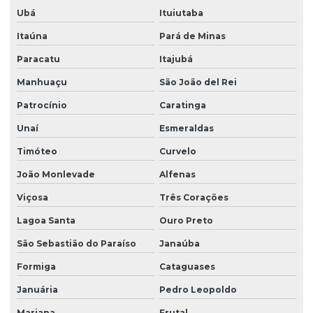
Ubá
Ituiutaba
Itaúna
Pará de Minas
Paracatu
Itajubá
Manhuaçu
São João del Rei
Patrocínio
Caratinga
Unaí
Esmeraldas
Timóteo
Curvelo
João Monlevade
Alfenas
Viçosa
Três Corações
Lagoa Santa
Ouro Preto
São Sebastião do Paraíso
Janaúba
Formiga
Cataguases
Januária
Pedro Leopoldo
Mariana
Frutal