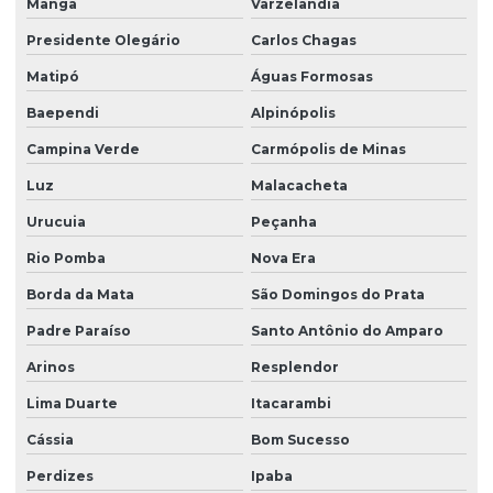
Manga
Varzelândia
Presidente Olegário
Carlos Chagas
Matipó
Águas Formosas
Baependi
Alpinópolis
Campina Verde
Carmópolis de Minas
Luz
Malacacheta
Urucuia
Peçanha
Rio Pomba
Nova Era
Borda da Mata
São Domingos do Prata
Padre Paraíso
Santo Antônio do Amparo
Arinos
Resplendor
Lima Duarte
Itacarambi
Cássia
Bom Sucesso
Perdizes
Ipaba