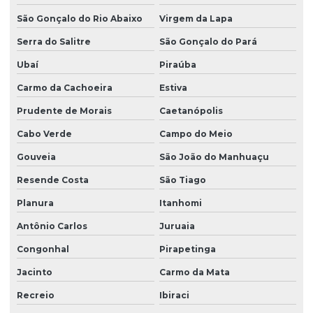
São Gonçalo do Rio Abaixo
Virgem da Lapa
Serra do Salitre
São Gonçalo do Pará
Ubaí
Piraúba
Carmo da Cachoeira
Estiva
Prudente de Morais
Caetanópolis
Cabo Verde
Campo do Meio
Gouveia
São João do Manhuaçu
Resende Costa
São Tiago
Planura
Itanhomi
Antônio Carlos
Juruaia
Congonhal
Pirapetinga
Jacinto
Carmo da Mata
Recreio
Ibiraci