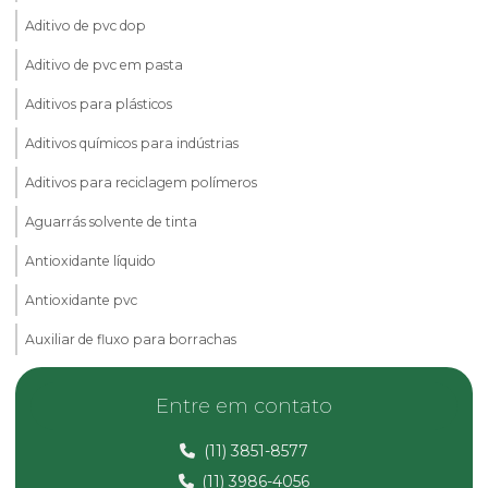
Aditivo de pvc dop
Aditivo de pvc em pasta
Aditivos para plásticos
Aditivos químicos para indústrias
Aditivos para reciclagem polímeros
Aguarrás solvente de tinta
Antioxidante líquido
Antioxidante pvc
Auxiliar de fluxo para borrachas
Calcita em pó
Entre em contato
Carbonato de cálcio micronizado
(11) 3851-8577
Carbonato de magnésio
(11) 3986-4056