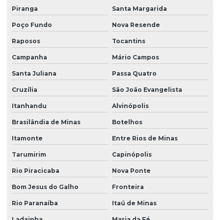
Piranga
Santa Margarida
Poço Fundo
Nova Resende
Raposos
Tocantins
Campanha
Mário Campos
Santa Juliana
Passa Quatro
Cruzília
São João Evangelista
Itanhandu
Alvinópolis
Brasilândia de Minas
Botelhos
Itamonte
Entre Rios de Minas
Tarumirim
Capinópolis
Rio Piracicaba
Nova Ponte
Bom Jesus do Galho
Fronteira
Rio Paranaíba
Itaú de Minas
Ladainha
Maria da Fé