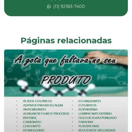
Composto de pvc
(11) 92183-7400
Composto pvc fabricante
Composto de pvc flexível
Composto de pvc reciclado
Páginas relacionadas
Composto de pvc rígido
Desmoldante líquido
Dessecante comprar
Dessecante preço
Dibp
Dinp
Empresa de composto de pvc
Empresa de fabricação de aditivos de uso industrial
Endurecedor líquido