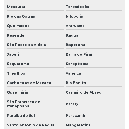
Mesquita
Teresópolis
Redutor de viscosidade
Rio das Ostras
Nilópolis
Redutor de viscosidade atóxico para pastas
Queimados
Araruama
Resina hidrocarbônica
Resende
Itaguaí
Resina de pvc
São Pedro da Aldeia
Itaperuna
Resina de pvc em pó
Japeri
Barra do Piraí
Retardante de chamas
Saquarema
Seropédica
Sebo em pó
Três Rios
Valença
Cachoeiras de Macacu
Rio Bonito
Solvente atóxico
Guapimirim
Casimiro de Abreu
Solvente para tinta
São Francisco de
Solventes industriais
Paraty
Itabapoana
Trióxido de antimônio
Paraíba do Sul
Paracambi
Zeólita onde comprar
Santo Antônio de Pádua
Mangaratiba