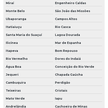
Miraí
Engenheiro Caldas
Monte Belo
São João das Missões
Ubaporanga
Campos Altos
Itatiaiuçu
Rio Casca
Santa Maria do Suaçuí
Lagoa Dourada
Ilicínea
Mar de Espanha
Itapeva
Bom Repouso
Rio Vermelho
Dores do Indaiá
Água Boa
Conceição do Rio Verde
Jequeri
Chapada Gaúcha
Cambuquira
Perdigão
Teixeiras
Cristais
Mato Verde
Iapu
Andrelândia
Cachoeira de Minas