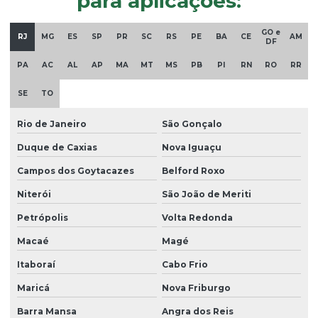
para aplicações:
óxido de zinco em pó
GO e
Parafina em pó
RJ
MG
ES
SP
PR
SC
RS
PE
BA
CE
AM
DF
Plastificante de base vegetal atóxico
PA
AC
AL
AP
MA
MT
MS
PB
PI
RN
RO
RR
Plastificante doa
SE
TO
Plastificante em pó
Rio de Janeiro
São Gonçalo
Plastificante de poliuretano
Duque de Caxias
Nova Iguaçu
Plastificante vegetal para pvc
Campos dos Goytacazes
Belford Roxo
Plastisol
Niterói
São João de Meriti
Plastisol para aplicações
Petrópolis
Volta Redonda
Macaé
Magé
Plastisol atóxico
Itaboraí
Cabo Frio
Plastisol pvc
Maricá
Nova Friburgo
Querosene desodorizado
Barra Mansa
Angra dos Reis
Querosene desodorizado preço