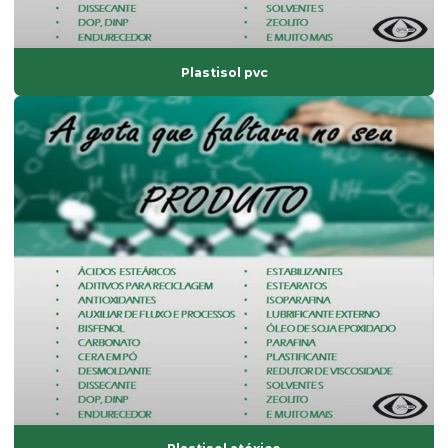
Estabilizante bário
Estabilizante cálcio zinco
Plastisol pvc
Estabilizante líquido
Estabilizante sólido
Estabilizante térmico para pvc
Estearato de cálcio
Estearato de magnésio
Estearato de magnésio preço
Estearato de sódio
Estearato de zinco
Estearatos de alumínio
Estearina dupla pressão