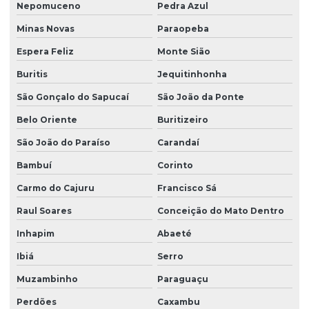
Nepomuceno
Pedra Azul
Minas Novas
Paraopeba
Espera Feliz
Monte Sião
Buritis
Jequitinhonha
São Gonçalo do Sapucaí
São João da Ponte
Belo Oriente
Buritizeiro
São João do Paraíso
Carandaí
Bambuí
Corinto
Carmo do Cajuru
Francisco Sá
Raul Soares
Conceição do Mato Dentro
Inhapim
Abaeté
Ibiá
Serro
Muzambinho
Paraguaçu
Perdões
Caxambu