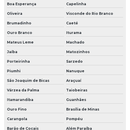
Boa Esperança
Capelinha
Oliveira
Visconde do Rio Branco
Brumadinho
Caeté
Ouro Branco
Iturama
Mateus Leme
Machado
Jaíba
Matozinhos
Porteirinha
Sarzedo
Piumhi
Nanuque
São Joaquim de Bicas
Araçuaí
Várzea da Palma
Taiobeiras
Itamarandiba
Guanhães
Ouro Fino
Brasília de Minas
Carangola
Pompéu
Barão de Cocais
Além Paraíba