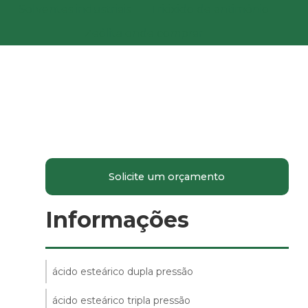
Solventes industriais
Trióxido de antimônio
Zeólita onde comprar
Solicite um orçamento
Informações
ácido esteárico dupla pressão
ácido esteárico tripla pressão