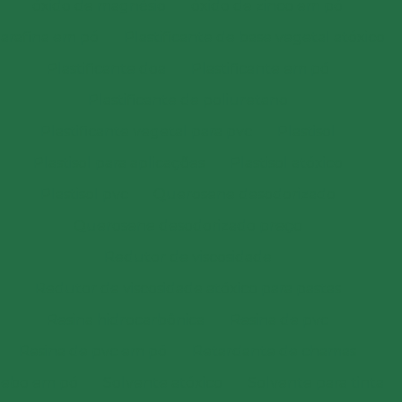
óxido de magnésio
óxido de zinco em pó
arafina em pó
Plastificante de base vegetal atóxico
Plastificante doa
Plastificante em pó
Plastificante de poliuretano
Plastificante vegetal para pvc
Plastisol
Plastisol para aplicações
Plastisol atóxico
Plastisol pvc
Querosene desodorizado
Querosene desodorizado preço
Redutor de viscosidade
Redutor de viscosidade atóxico para pastas
Resina hidrocarbônica
Resina de pvc
Resina de pvc em pó
Retardante de chamas
Sebo em pó
Solvente atóxico
Solvente para tinta