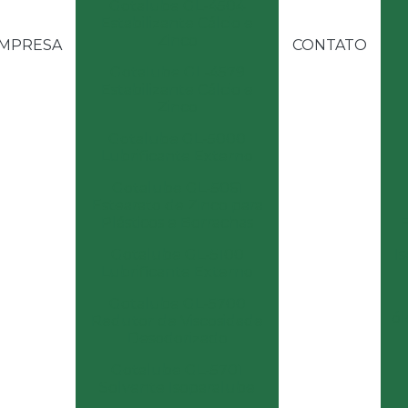
Gotalube GL-4504
Estabilizante Cálcio e
Zinco
MPRESA
CONTATO
Gotalube GL-4579
Estabilizante Cálcio e
Zinco
Gotalube GL-5000
Lubrificante Externo
Gotalube GL-5061
Estearato de Zinco para
Plásticos e Borrachas
Gotalube GL-5100
I
Lubrificante Externo
Gotalube GL-5700
ól
Redutor de Viscosidade
Desodorizado
Gotalube GL-5701
Solvente Isoparalube