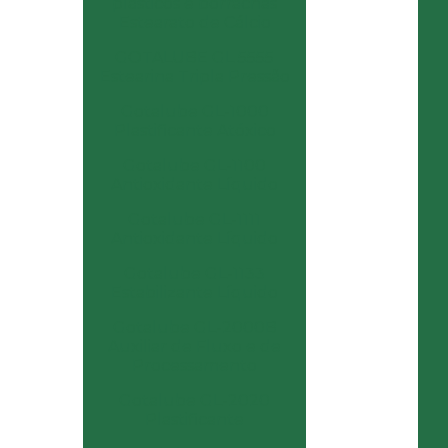
plásticos e borrachas
Estearato de Cálcio
GOTALUBE GL 5555
Estearina Tripla Pressão
Gotalube GL-1000
Plastificante Atóxico
Gotalube GL-1100
Antioxidante Líquido
Gotalube GL-1111
Antioxidante Líquido
Gotalube GL-1133
Estabilizante Líquido
Gotalube GL-2000B
Auxiliar de Fluxo e de
Processamento
Gotalube GL-2020
Plastificante