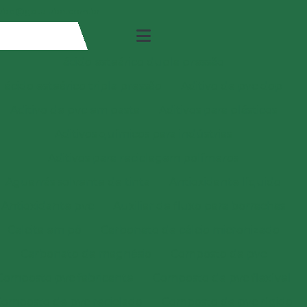
ube@gotalube.com.br
ácido esteárico dupla pressão
ácido esteárico tripla pressão
Aditivo de pvc dop
Aditivo de pvc em pasta
Aditivos para plásticos
Aditivos químicos para indústrias
Aditivos para reciclagem polímeros
Aguarrás solvente de tinta
Antioxidante líquido
Antioxidante pvc
Auxiliar de fluxo para borrachas
Calcita em pó
Carbonato de cálcio micronizado
Carbonato de magnésio
Composto de pvc
Composto pvc fabricante
Composto de pvc flexível
omposto de pvc reciclado
Composto de pvc rígido