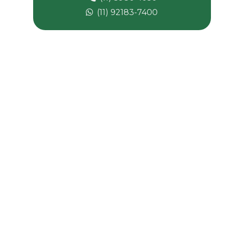
Carbonato de cálcio micronizado
(11) 92183-7400
Carbonato de magnésio
Composto de pvc
Composto pvc fabricante
Composto de pvc flexível
Composto de pvc reciclado
Composto de pvc rígido
Desmoldante líquido
Dessecante comprar
Dessecante preço
Dibp