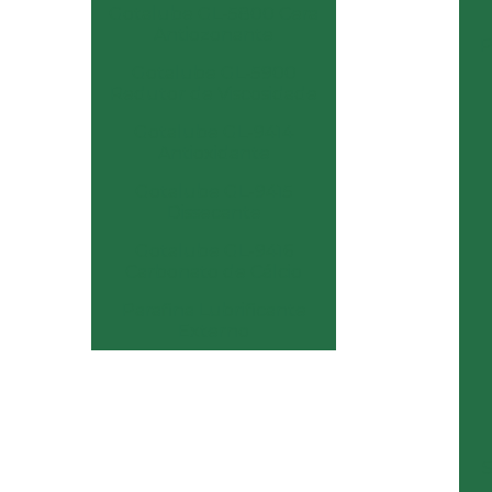
Gotalube GL-5800 Cera
Antiozonante
P
Gotalube GL-5900
Redutor de Viscosidade
Gotalube GL-9414
Antioxidante
Gotalube GL-9415
Dissecante
Gotalube GL-9416
Carbonato de Cálcio
Parafina Lubrificante
Externo