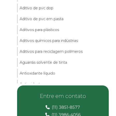
Aditivo de pvc dop
Aditivo de pvc em pasta
Aditivos para plásticos
Aditivos químicos para indústrias
Aditivos para reciclagem polímeros
Aguarrás solvente de tinta
Antioxidante líquido
Antioxidante pvc
Auxiliar de fluxo para borrachas
Entre em contato
Calcita em pó
(11) 3851-8577
(11) 3986-4056