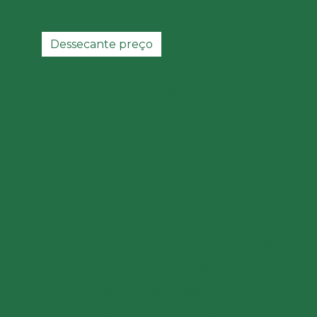
Desmoldante líquido
Dessecante comprar
Dessecante preço
Dibp
Dinp
Empresa de composto de pvc
Empresa de fabricação de aditivos de uso industrial
Endurecedor líquido
Estabilizante bário
Estabilizante cálcio zinco
Estabilizante líquido
Estabilizante sólido
Estabilizante térmico para pvc
Estearato de cálcio
Estearato de magnésio
Estearato de magnésio preço
Estearato de sódio
Estearato de zinco
Estearatos de alumínio
Estearina dupla pressão
Estearina em pó
Estearina tripla pressão
Fabricante de composto de pvc