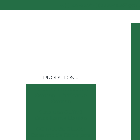
(11) 3851-8577
(11) 3986-4056
gotal
PRODUTOS
Estearina Lubrificante
Externo Lubrificante
Externo
Gotalube GL 1172
Estabilizante Líquido
GOTALUBE GL 5051
Estearato de Cálcio para
C