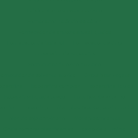
Fabricante de solvente atóxico
Fornecedor de ácido esteárico
Fornecedor de antioxidantes líquidos
Fornecedor de bisfenol
Fornecedor de dinp
Fornecedor de isoparafina
Fornecedor de oxido de zinco
Fornecedor de solvente atóxico
Graxa base vegetal
soparafina
Isoparafina comprar
Isoparafina líquida
Isoparafina líquida preço
Lubrificante externo
eo dinp
óleo dop
óleo plastificante para borracha
óleo de soja epoxidado
óleos plastificantes
Onde comprar plastificantes
óxido de alumínio