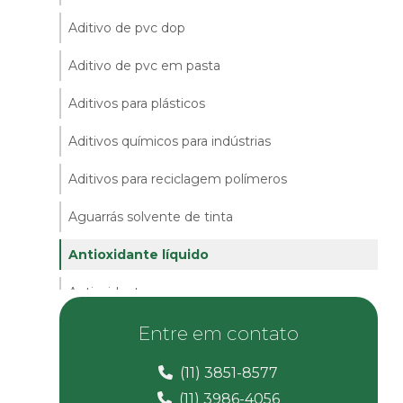
Aditivo de pvc dop
Aditivo de pvc em pasta
Aditivos para plásticos
Aditivos químicos para indústrias
Aditivos para reciclagem polímeros
Aguarrás solvente de tinta
Antioxidante líquido
Antioxidante pvc
Auxiliar de fluxo para borrachas
Entre em contato
Calcita em pó
(11) 3851-8577
(11) 3986-4056