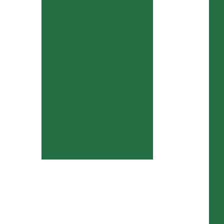
Gotalube GL-5800 Cera
Antiozonante
P
Gotalube GL-5900
Redutor de Viscosidade
Gotalube GL-9414
Antioxidante
Gotalube GL-9415
Dissecante
Gotalube GL-9416
Carbonato de Cálcio
Parafina Lubrificante
Externo