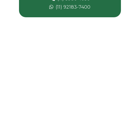
Carbonato de cálcio micronizado
(11) 92183-7400
Carbonato de magnésio
Composto de pvc
Composto pvc fabricante
Composto de pvc flexível
Composto de pvc reciclado
Composto de pvc rígido
Desmoldante líquido
Dessecante comprar
Dessecante preço
Dibp