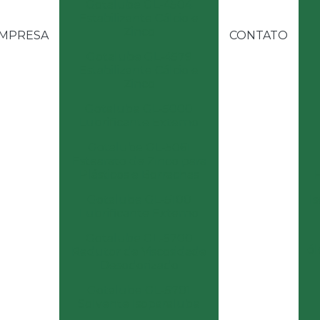
Gotalube GL-4504
Estabilizante Cálcio e
Zinco
MPRESA
CONTATO
Gotalube GL-4579
Estabilizante Cálcio e
Zinco
Gotalube GL-5000
Lubrificante Externo
Gotalube GL-5061
Estearato de Zinco para
Plásticos e Borrachas
Gotalube GL-5100
I
Lubrificante Externo
Gotalube GL-5700
ól
Redutor de Viscosidade
Desodorizado
Gotalube GL-5701
Solvente Isoparalube