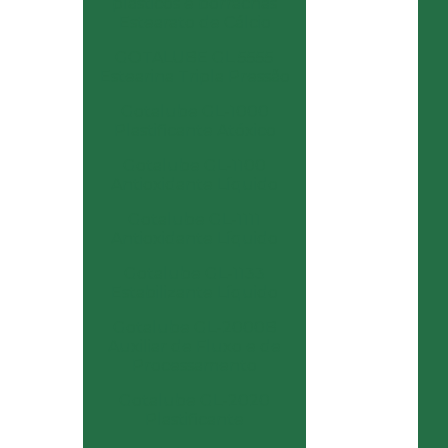
plásticos e borrachas
Estearato de Cálcio
GOTALUBE GL 5555
Estearina Tripla Pressão
Gotalube GL-1000
Plastificante Atóxico
Gotalube GL-1100
Antioxidante Líquido
Gotalube GL-1111
Antioxidante Líquido
Gotalube GL-1133
Estabilizante Líquido
Gotalube GL-2000B
Auxiliar de Fluxo e de
Processamento
Gotalube GL-2020
Plastificante