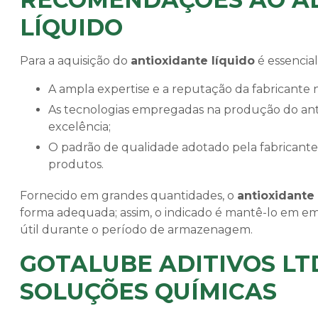
LÍQUIDO
Para a aquisição do
antioxidante líquido
é essencial
A ampla expertise e a reputação da fabricante
As tecnologias empregadas na produção do antioxidante líquido, a fim de obter um produto de
excelência;
O padrão de qualidade adotado pela fabricante, como a ISO 9001, que assegura a integridade dos seus
produtos.
Fornecido em grandes quantidades, o
antioxidante 
forma adequada; assim, o indicado é mantê-lo em em
útil durante o período de armazenagem.
GOTALUBE ADITIVOS LT
SOLUÇÕES QUÍMICAS