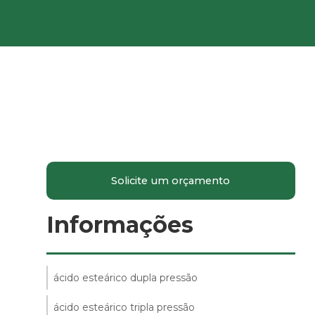
Solventes industriais
Trióxido de antimônio
Zeólita onde comprar
Solicite um orçamento
Informações
ácido esteárico dupla pressão
ácido esteárico tripla pressão