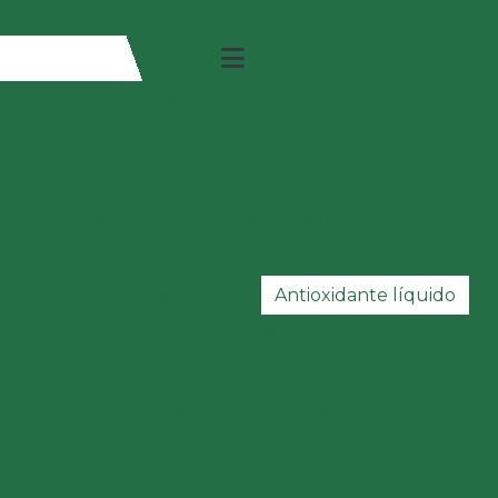
ube@gotalube.com.br
ácido esteárico dupla pressão
ácido esteárico tripla pressão
Aditivo de pvc dop
Aditivo de pvc em pasta
Aditivos para plásticos
Aditivos químicos para indústrias
Aditivos para reciclagem polímeros
Aguarrás solvente de tinta
Antioxidante líquido
Antioxidante pvc
Auxiliar de fluxo para borrachas
Calcita em pó
Carbonato de cálcio micronizado
Carbonato de magnésio
Composto de pvc
Composto pvc fabricante
Composto de pvc flexível
omposto de pvc reciclado
Composto de pvc rígido