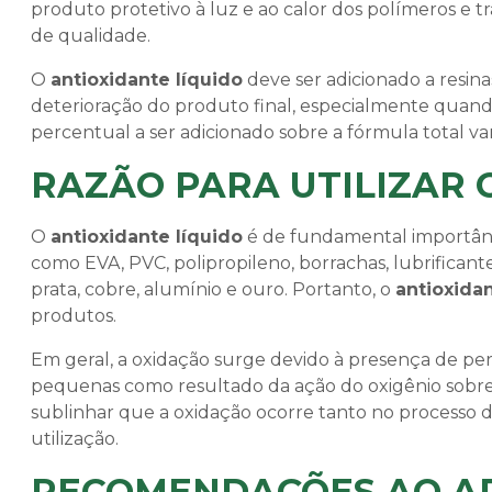
produto protetivo à luz e ao calor dos polímeros e 
de qualidade.
O
antioxidante líquido
deve ser adicionado a resina
deterioração do produto final, especialmente quan
percentual a ser adicionado sobre a fórmula total va
RAZÃO PARA UTILIZAR 
O
antioxidante líquido
é de fundamental importânci
como EVA, PVC, polipropileno, borrachas, lubrificante
prata, cobre, alumínio e ouro. Portanto, o
antioxidan
produtos.
Em geral, a oxidação surge devido à presença de pe
pequenas como resultado da ação do oxigênio sobre 
sublinhar que a oxidação ocorre tanto no process
utilização.
RECOMENDAÇÕES AO AD