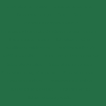
Desmoldante líquido
Dessecante comprar
Dessecante preço
Dibp
Dinp
Empresa de composto de pvc
Empresa de fabricação de aditivos de uso industrial
Endurecedor líquido
Estabilizante bário
Estabilizante cálcio zinco
Estabilizante líquido
Estabilizante sólido
Estabilizante térmico para pvc
Estearato de cálcio
Estearato de magnésio
Estearato de magnésio preço
Estearato de sódio
Estearato de zinco
Estearatos de alumínio
Estearina dupla pressão
Estearina em pó
Estearina tripla pressão
Fabricante de composto de pvc