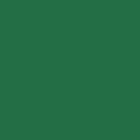
óxido de magnésio
óxido de zinco em pó
arafina em pó
Plastificante de base vegetal atóxico
Plastificante doa
Plastificante em pó
Plastificante de poliuretano
Plastificante vegetal para pvc
Plastisol
Plastisol para aplicações
Plastisol atóxico
Plastisol pvc
Querosene desodorizado
Querosene desodorizado preço
Redutor de viscosidade
Redutor de viscosidade atóxico para pastas
Resina hidrocarbônica
Resina de pvc
Resina de pvc em pó
Retardante de chamas
Sebo em pó
Solvente atóxico
Solvente para tinta