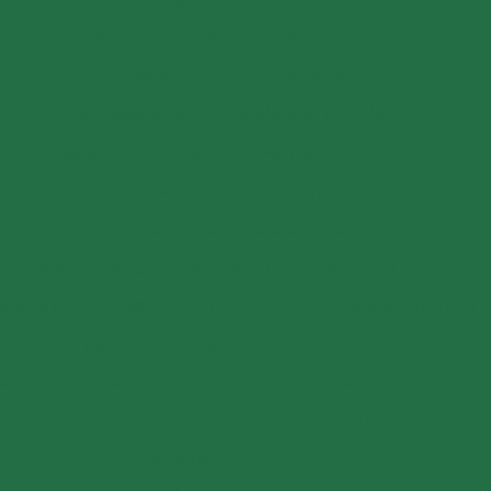
Fabricante de solvente atóxico
Fornecedor de ácido esteárico
Fornecedor de antioxidantes líquidos
Fornecedor de bisfenol
Fornecedor de dinp
Fornecedor de isoparafina
Fornecedor de oxido de zinco
Fornecedor de solvente atóxico
Graxa base vegetal
soparafina
Isoparafina comprar
Isoparafina líquida
Isoparafina líquida preço
Lubrificante externo
eo dinp
óleo dop
óleo plastificante para borracha
óleo de soja epoxidado
óleos plastificantes
Onde comprar plastificantes
óxido de alumínio