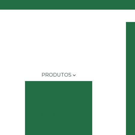
(11) 3851-8577
(11) 3986-4056
gotal
PRODUTOS
Estearina Lubrificante
Externo Lubrificante
Externo
Gotalube GL 1172
Estabilizante Líquido
GOTALUBE GL 5051
Estearato de Cálcio para
C