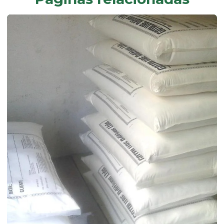
Composto de pvc rígido
Desmoldante líquido
Dessecante comprar
Dessecante preço
Dibp
Dinp
Empresa de composto de pvc
Empresa de fabricação de aditivos de uso industrial
Endurecedor líquido
Estabilizante bário
Estabilizante cálcio zinco
Estabilizante líquido
Estabilizante sólido