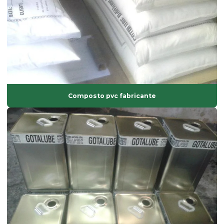
Fornecedor de ácido esteárico
Fornecedor de antioxidantes líquidos
Fornecedor de bisfenol
Fornecedor de dinp
Fornecedor de isoparafina
Composto pvc fabricante
Fornecedor de oxido de zinco
Fornecedor de solvente atóxico
Graxa base vegetal
Isoparafina
Isoparafina comprar
Isoparafina líquida
Isoparafina líquida preço