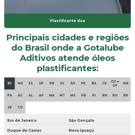
Plastificante em pó
Plastificante de poliuretano
Plastificante doa
Plastificante vegetal para pvc
Principais cidades e regiões
Plastisol
do Brasil onde a Gotalube
Plastisol para aplicações
Aditivos atende óleos
Plastisol atóxico
plastificantes:
Plastisol pvc
GO e
Querosene desodorizado
RJ
MG
ES
SP
PR
SC
RS
PE
BA
CE
AM
DF
Querosene desodorizado preço
PA
AC
AL
AP
MA
MT
MS
PB
PI
RN
RO
RR
Redutor de viscosidade
SE
TO
Redutor de viscosidade atóxico para pastas
Rio de Janeiro
São Gonçalo
Resina hidrocarbônica
Duque de Caxias
Nova Iguaçu