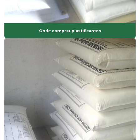
Estabilizante térmico para pvc
Estearato de cálcio
Onde comprar plastificantes
Estearato de magnésio
Estearato de magnésio preço
Estearato de sódio
Estearato de zinco
Estearatos de alumínio
Estearina dupla pressão
Estearina em pó
Estearina tripla pressão
Fabricante de composto de pvc
Fabricante de solvente atóxico