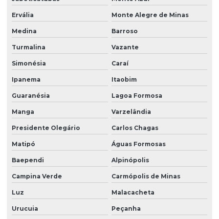
Ervália
Monte Alegre de Minas
Medina
Barroso
Turmalina
Vazante
Simonésia
Caraí
Ipanema
Itaobim
Guaranésia
Lagoa Formosa
Manga
Varzelândia
Presidente Olegário
Carlos Chagas
Matipó
Águas Formosas
Baependi
Alpinópolis
Campina Verde
Carmópolis de Minas
Luz
Malacacheta
Urucuia
Peçanha