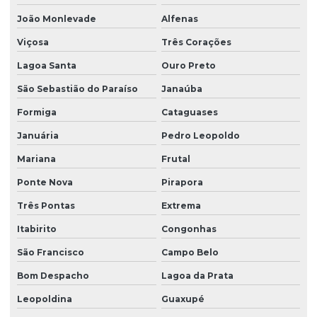
João Monlevade
Alfenas
Viçosa
Três Corações
Lagoa Santa
Ouro Preto
São Sebastião do Paraíso
Janaúba
Formiga
Cataguases
Januária
Pedro Leopoldo
Mariana
Frutal
Ponte Nova
Pirapora
Três Pontas
Extrema
Itabirito
Congonhas
São Francisco
Campo Belo
Bom Despacho
Lagoa da Prata
Leopoldina
Guaxupé