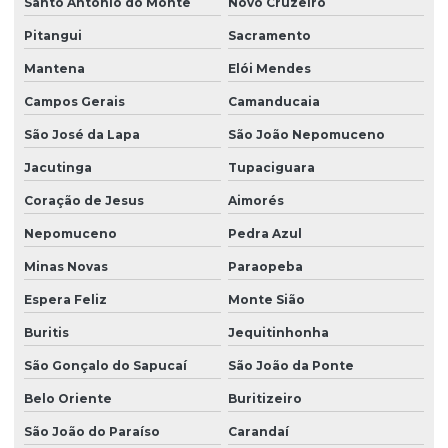
Santo Antônio do Monte
Novo Cruzeiro
Pitangui
Sacramento
Mantena
Elói Mendes
Campos Gerais
Camanducaia
São José da Lapa
São João Nepomuceno
Jacutinga
Tupaciguara
Coração de Jesus
Aimorés
Nepomuceno
Pedra Azul
Minas Novas
Paraopeba
Espera Feliz
Monte Sião
Buritis
Jequitinhonha
São Gonçalo do Sapucaí
São João da Ponte
Belo Oriente
Buritizeiro
São João do Paraíso
Carandaí