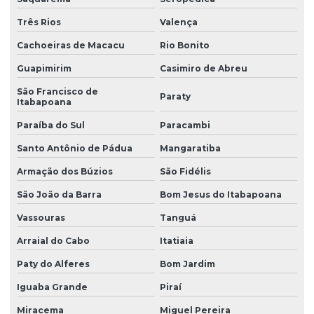
Três Rios
Valença
Cachoeiras de Macacu
Rio Bonito
Guapimirim
Casimiro de Abreu
São Francisco de
Paraty
Itabapoana
Paraíba do Sul
Paracambi
Santo Antônio de Pádua
Mangaratiba
Armação dos Búzios
São Fidélis
São João da Barra
Bom Jesus do Itabapoana
Vassouras
Tanguá
Arraial do Cabo
Itatiaia
Paty do Alferes
Bom Jardim
Iguaba Grande
Piraí
Miracema
Miguel Pereira