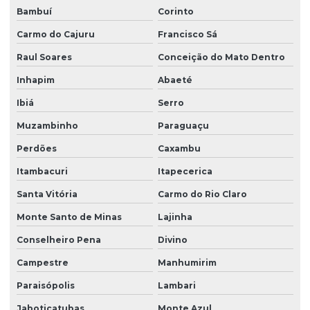
Bambuí
Corinto
Carmo do Cajuru
Francisco Sá
Raul Soares
Conceição do Mato Dentro
Inhapim
Abaeté
Ibiá
Serro
Muzambinho
Paraguaçu
Perdões
Caxambu
Itambacuri
Itapecerica
Santa Vitória
Carmo do Rio Claro
Monte Santo de Minas
Lajinha
Conselheiro Pena
Divino
Campestre
Manhumirim
Paraisópolis
Lambari
Jaboticatubas
Monte Azul