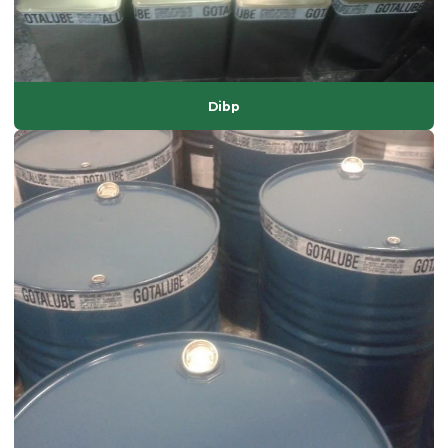
Lubrificante externo
óleo dinp
óleo dop
Dibp
óleo plastificante para borracha
óleo de soja epoxidado
óleos plastificantes
Onde comprar plastificantes
óxido de alumínio
óxido de magnésio
óxido de zinco em pó
Parafina em pó
Plastificante de base vegetal atóxico
Plastificante doa