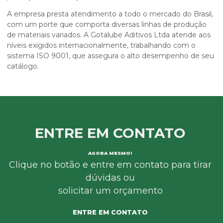
A empresa presta atendimento a todo o mercado do Brasil,
com um porte que comporta diversas linhas de produção
de materiais variados. A Gotalube Aditivos Ltda atende aos
níveis exigidos internacionalmente, trabalhando com o
sistema ISO 9001, que assegura o alto desempenho de seu
catálogo.
ENTRE EM CONTATO
AGORA MESMO!
Clique no botão e entre em contato para tirar
dúvidas ou
solicitar um orçamento
ENTRE EM CONTATO