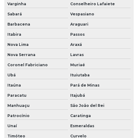
Varginha
Conselheiro Lafaiete
Sabará
Vespasiano
Barbacena
Araguari
Itabira
Passos
Nova Lima
Araxá
Nova Serrana
Lavras
Coronel Fabriciano
Muriaé
Ubá
Ituiutaba
Itaúna
Pará de Minas
Paracatu
Itajubá
Manhuaçu
São João del Rei
Patrocínio
Caratinga
Unaí
Esmeraldas
Timóteo
Curvelo