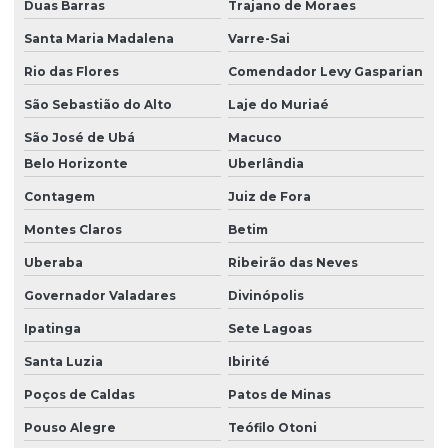
Duas Barras
Trajano de Moraes
Santa Maria Madalena
Varre-Sai
Rio das Flores
Comendador Levy Gasparian
São Sebastião do Alto
Laje do Muriaé
São José de Ubá
Macuco
Belo Horizonte
Uberlândia
Contagem
Juiz de Fora
Montes Claros
Betim
Uberaba
Ribeirão das Neves
Governador Valadares
Divinópolis
Ipatinga
Sete Lagoas
Santa Luzia
Ibirité
Poços de Caldas
Patos de Minas
Pouso Alegre
Teófilo Otoni