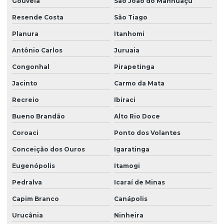
Gouveia
São João do Manhuaçu
Resende Costa
São Tiago
Planura
Itanhomi
Antônio Carlos
Juruaia
Congonhal
Pirapetinga
Jacinto
Carmo da Mata
Recreio
Ibiraci
Bueno Brandão
Alto Rio Doce
Coroaci
Ponto dos Volantes
Conceição dos Ouros
Igaratinga
Eugenópolis
Itamogi
Pedralva
Icaraí de Minas
Capim Branco
Canápolis
Urucânia
Ninheira