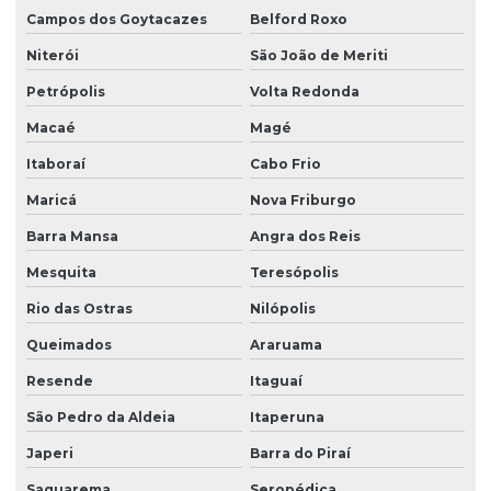
Resina de pvc
Campos dos Goytacazes
Belford Roxo
Resina de pvc em pó
Niterói
São João de Meriti
Retardante de chamas
Petrópolis
Volta Redonda
Sebo em pó
Macaé
Magé
Solvente atóxico
Itaboraí
Cabo Frio
Maricá
Nova Friburgo
Solvente para tinta
Barra Mansa
Angra dos Reis
Solventes industriais
Mesquita
Teresópolis
Trióxido de antimônio
Rio das Ostras
Nilópolis
Zeólita onde comprar
Queimados
Araruama
Resende
Itaguaí
São Pedro da Aldeia
Itaperuna
Japeri
Barra do Piraí
Saquarema
Seropédica