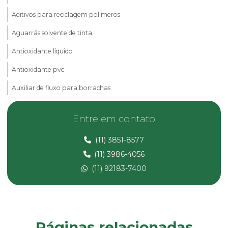
Aditivos para reciclagem polímeros
Aguarrás solvente de tinta
Antioxidante líquido
Antioxidante pvc
Auxiliar de fluxo para borrachas
Calcita em pó
Entre em contato
Carbonato de cálcio micronizado
(11) 3851-8577
Carbonato de magnésio
(11) 3986-4056
Composto de pvc
(11) 92183-7400
Composto pvc fabricante
Composto de pvc flexível
Composto de pvc reciclado
Páginas relacionadas