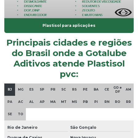
óleo dop
óleo plastificante para borracha
óleo de soja epoxidado
Plastisol para aplicações
óleos plastificantes
Principais cidades e regiões
Onde comprar plastificantes
do Brasil onde a Gotalube
óxido de alumínio
Aditivos atende Plastisol
óxido de magnésio
pvc:
óxido de zinco em pó
GO e
Parafina em pó
RJ
MG
ES
SP
PR
SC
RS
PE
BA
CE
AM
DF
Plastificante de base vegetal atóxico
PA
AC
AL
AP
MA
MT
MS
PB
PI
RN
RO
RR
Plastificante doa
SE
TO
Plastificante em pó
Rio de Janeiro
São Gonçalo
Plastificante de poliuretano
Duque de Caxias
Nova Iguaçu