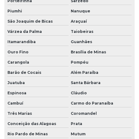
Porteirinha
Sarzedo
Piumhi
Nanuque
São Joaquim de Bicas
Araçuaí
Várzea da Palma
Taiobeiras
Itamarandiba
Guanhães
Ouro Fino
Brasília de Minas
Carangola
Pompéu
Barão de Cocais
Além Paraíba
Juatuba
Santa Bárbara
Espinosa
Cláudio
Cambuí
Carmo do Paranaíba
Três Marias
Coromandel
Conceição das Alagoas
Prata
Rio Pardo de Minas
Mutum