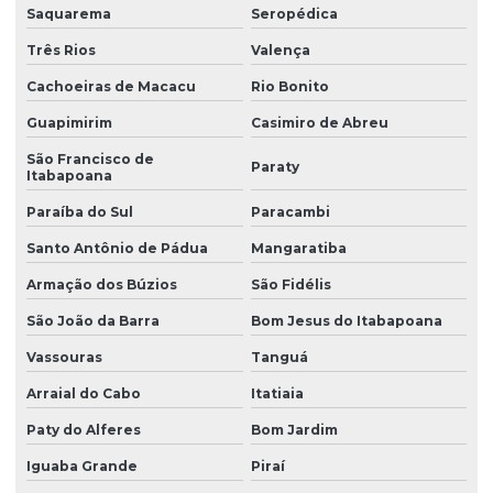
Retardante de chamas
Saquarema
Seropédica
Sebo em pó
Três Rios
Valença
Cachoeiras de Macacu
Rio Bonito
Solvente atóxico
Guapimirim
Casimiro de Abreu
Solvente para tinta
São Francisco de
Solventes industriais
Paraty
Itabapoana
Trióxido de antimônio
Paraíba do Sul
Paracambi
Zeólita onde comprar
Santo Antônio de Pádua
Mangaratiba
Armação dos Búzios
São Fidélis
São João da Barra
Bom Jesus do Itabapoana
Vassouras
Tanguá
Arraial do Cabo
Itatiaia
Paty do Alferes
Bom Jardim
Iguaba Grande
Piraí