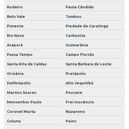
Rodeiro
Paula Cândido
Belo Vale
Tombos
Pimenta
Piedade de Caratinga
Rio Novo
Carbonita
Araporã
Guimarânia
Passa Tempo
Campo Florido
Santa Rita de Caldas
Santa Bárbara do Leste
Orizânia
Pratápolis
Delfinópolis
Alto Jequitibá
Martins Soares
Pocrane
Monsenhor Paulo
Frei Inocêncio
Coronel Murta
Nazareno
Coluna
Pains