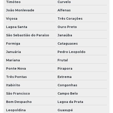
Timóteo
Curvelo
João Monlevade
Alfenas
Viçosa
Três Corações
Lagoa Santa
Ouro Preto
São Sebastião do Paraíso
Janaúba
Formiga
Cataguases
Januária
Pedro Leopoldo
Mariana
Frutal
Ponte Nova
Pirapora
Três Pontas
Extrema
Itabirito
Congonhas
São Francisco
Campo Belo
Bom Despacho
Lagoa da Prata
Leopoldina
Guaxupé