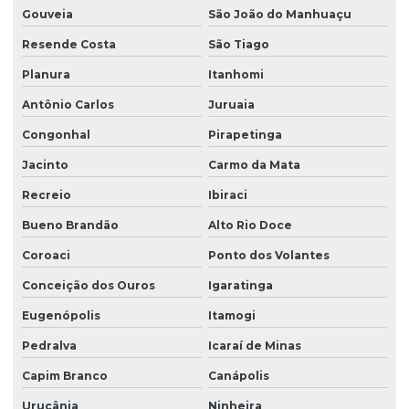
Gouveia
São João do Manhuaçu
Resende Costa
São Tiago
Planura
Itanhomi
Antônio Carlos
Juruaia
Congonhal
Pirapetinga
Jacinto
Carmo da Mata
Recreio
Ibiraci
Bueno Brandão
Alto Rio Doce
Coroaci
Ponto dos Volantes
Conceição dos Ouros
Igaratinga
Eugenópolis
Itamogi
Pedralva
Icaraí de Minas
Capim Branco
Canápolis
Urucânia
Ninheira