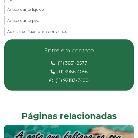
Antioxidante líquido
Antioxidante pvc
Auxiliar de fluxo para borrachas
Calcita em pó
Entre em contato
Carbonato de cálcio micronizado
(11) 3851-8577
Carbonato de magnésio
(11) 3986-4056
Composto de pvc
(11) 92183-7400
Composto pvc fabricante
Composto de pvc flexível
Composto de pvc reciclado
Páginas relacionadas
Composto de pvc rígido
Desmoldante líquido