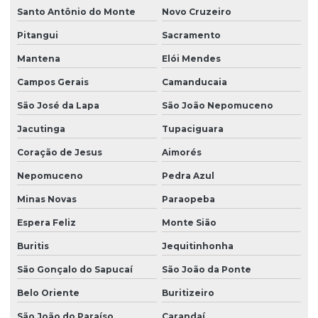
Santo Antônio do Monte
Novo Cruzeiro
Pitangui
Sacramento
Mantena
Elói Mendes
Campos Gerais
Camanducaia
São José da Lapa
São João Nepomuceno
Jacutinga
Tupaciguara
Coração de Jesus
Aimorés
Nepomuceno
Pedra Azul
Minas Novas
Paraopeba
Espera Feliz
Monte Sião
Buritis
Jequitinhonha
São Gonçalo do Sapucaí
São João da Ponte
Belo Oriente
Buritizeiro
São João do Paraíso
Carandaí