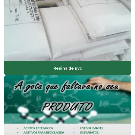
Estearato de magnésio
Estearato de magnésio preço
Estearato de sódio
Estearato de zinco
Estearatos de alumínio
Estearina dupla pressão
Resina de pvc
Estearina em pó
Estearina tripla pressão
Fabricante de composto de pvc
Fabricante de solvente atóxico
Fornecedor de ácido esteárico
Fornecedor de antioxidantes líquidos