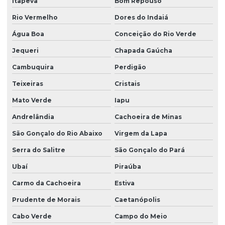
Itapeva
Bom Repouso
Rio Vermelho
Dores do Indaiá
Água Boa
Conceição do Rio Verde
Jequeri
Chapada Gaúcha
Cambuquira
Perdigão
Teixeiras
Cristais
Mato Verde
Iapu
Andrelândia
Cachoeira de Minas
São Gonçalo do Rio Abaixo
Virgem da Lapa
Serra do Salitre
São Gonçalo do Pará
Ubaí
Piraúba
Carmo da Cachoeira
Estiva
Prudente de Morais
Caetanópolis
Cabo Verde
Campo do Meio