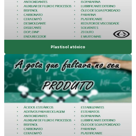
Fornecedor de bisfenol
Fornecedor de dinp
Fornecedor de isoparafina
Fornecedor de oxido de zinco
Plastisol atóxico
Fornecedor de solvente atóxico
Graxa base vegetal
Isoparafina
Isoparafina comprar
Isoparafina líquida
Isoparafina líquida preço
Lubrificante externo
óleo dinp