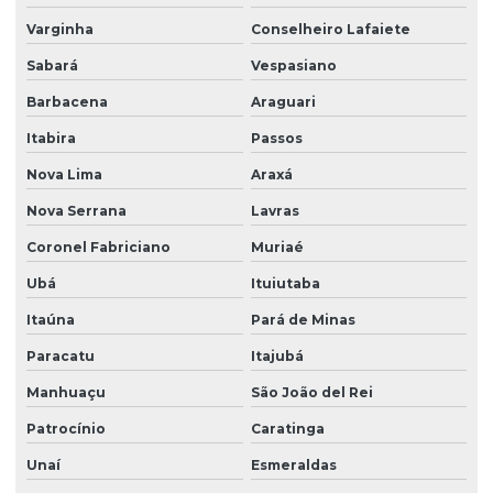
Varginha
Conselheiro Lafaiete
Sabará
Vespasiano
Barbacena
Araguari
Itabira
Passos
Nova Lima
Araxá
Nova Serrana
Lavras
Coronel Fabriciano
Muriaé
Ubá
Ituiutaba
Itaúna
Pará de Minas
Paracatu
Itajubá
Manhuaçu
São João del Rei
Patrocínio
Caratinga
Unaí
Esmeraldas