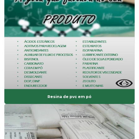
Dessecante comprar
Dessecante preço
Dibp
Dinp
Empresa de composto de pvc
Empresa de fabricação de aditivos de uso industrial
Endurecedor líquido
Estabilizante bário
Estabilizante cálcio zinco
Resina de pvc em pó
Estabilizante líquido
Estabilizante sólido
Estabilizante térmico para pvc
Estearato de cálcio