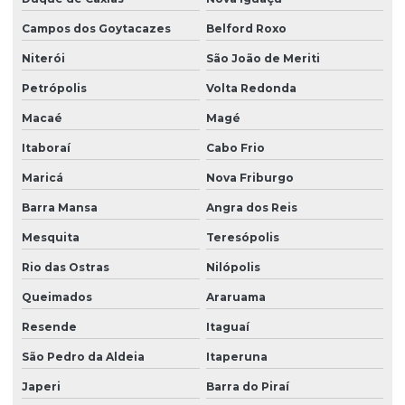
Plastificante vegetal para pvc
Campos dos Goytacazes
Belford Roxo
Plastisol
Niterói
São João de Meriti
Plastisol para aplicações
Petrópolis
Volta Redonda
Macaé
Magé
Plastisol atóxico
Itaboraí
Cabo Frio
Plastisol pvc
Maricá
Nova Friburgo
Querosene desodorizado
Barra Mansa
Angra dos Reis
Querosene desodorizado preço
Mesquita
Teresópolis
Redutor de viscosidade
Rio das Ostras
Nilópolis
Redutor de viscosidade atóxico para pastas
Queimados
Araruama
Resina hidrocarbônica
Resende
Itaguaí
Resina de pvc
São Pedro da Aldeia
Itaperuna
Resina de pvc em pó
Japeri
Barra do Piraí