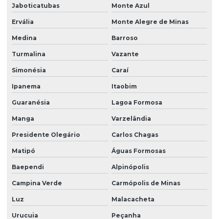
Jaboticatubas
Monte Azul
Ervália
Monte Alegre de Minas
Medina
Barroso
Turmalina
Vazante
Simonésia
Caraí
Ipanema
Itaobim
Guaranésia
Lagoa Formosa
Manga
Varzelândia
Presidente Olegário
Carlos Chagas
Matipó
Águas Formosas
Baependi
Alpinópolis
Campina Verde
Carmópolis de Minas
Luz
Malacacheta
Urucuia
Peçanha