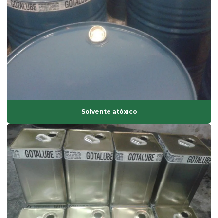
Fornecedor de ácido esteárico
Fornecedor de antioxidantes líquidos
Fornecedor de bisfenol
Fornecedor de dinp
Fornecedor de isoparafina
Fornecedor de oxido de zinco
Fornecedor de solvente atóxico
Solvente atóxico
Graxa base vegetal
Isoparafina
Isoparafina comprar
Isoparafina líquida
Isoparafina líquida preço
Lubrificante externo