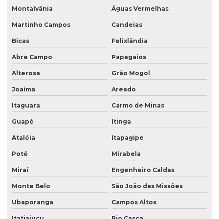
Montalvânia
Águas Vermelhas
Martinho Campos
Candeias
Bicas
Felixlândia
Abre Campo
Papagaios
Alterosa
Grão Mogol
Joaíma
Areado
Itaguara
Carmo de Minas
Guapé
Itinga
Ataléia
Itapagipe
Poté
Mirabela
Miraí
Engenheiro Caldas
Monte Belo
São João das Missões
Ubaporanga
Campos Altos
Itatiaiuçu
Rio Casca