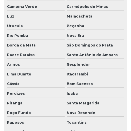
Campina Verde
Carmópolis de Minas
Luz
Malacacheta
Urucuia
Peçanha
Rio Pomba
Nova Era
Borda da Mata
São Domingos do Prata
Padre Paraíso
Santo Antônio do Amparo
Arinos
Resplendor
Lima Duarte
Itacarambi
Cássia
Bom Sucesso
Perdizes
Ipaba
Piranga
Santa Margarida
Poço Fundo
Nova Resende
Raposos
Tocantins