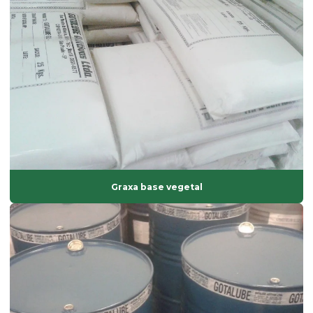
Estabilizante térmico para pvc
Estearato de cálcio
Estearato de magnésio
Estearato de magnésio preço
Estearato de sódio
Estearato de zinco
Estearatos de alumínio
Graxa base vegetal
Estearina dupla pressão
Estearina em pó
Estearina tripla pressão
Fabricante de composto de pvc
Fabricante de solvente atóxico