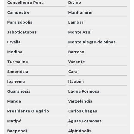
Conselheiro Pena
Divino
Campestre
Manhumirim
Paraisópolis
Lambari
Jaboticatubas
Monte Azul
Ervália
Monte Alegre de Minas
Medina
Barroso
Turmalina
Vazante
Simonésia
Caraí
Ipanema
Itaobim
Guaranésia
Lagoa Formosa
Manga
Varzelândia
Presidente Olegário
Carlos Chagas
Matipó
Águas Formosas
Baependi
Alpinópolis