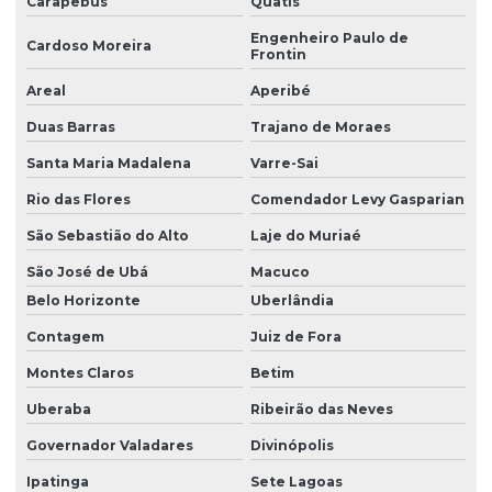
Carapebus
Quatis
Engenheiro Paulo de
Cardoso Moreira
Frontin
Areal
Aperibé
Duas Barras
Trajano de Moraes
Santa Maria Madalena
Varre-Sai
Rio das Flores
Comendador Levy Gasparian
São Sebastião do Alto
Laje do Muriaé
São José de Ubá
Macuco
Belo Horizonte
Uberlândia
Contagem
Juiz de Fora
Montes Claros
Betim
Uberaba
Ribeirão das Neves
Governador Valadares
Divinópolis
Ipatinga
Sete Lagoas