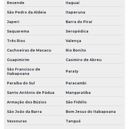
Resende
Itaguaí
Resina de pvc em pó
São Pedro da Aldeia
Itaperuna
Retardante de chamas
Japeri
Barra do Piraí
Sebo em pó
Saquarema
Seropédica
Solvente atóxico
Três Rios
Valença
Solvente para tinta
Cachoeiras de Macacu
Rio Bonito
Solventes industriais
Guapimirim
Casimiro de Abreu
São Francisco de
Trióxido de antimônio
Paraty
Itabapoana
Zeólita onde comprar
Paraíba do Sul
Paracambi
Santo Antônio de Pádua
Mangaratiba
Armação dos Búzios
São Fidélis
São João da Barra
Bom Jesus do Itabapoana
Vassouras
Tanguá