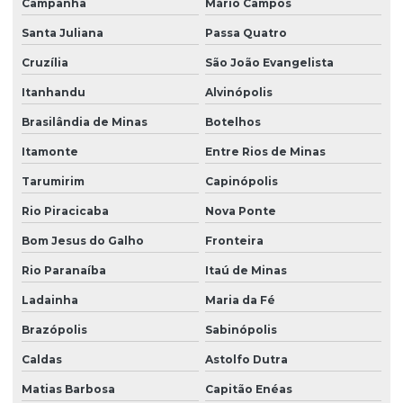
Campanha
Mário Campos
Santa Juliana
Passa Quatro
Cruzília
São João Evangelista
Itanhandu
Alvinópolis
Brasilândia de Minas
Botelhos
Itamonte
Entre Rios de Minas
Tarumirim
Capinópolis
Rio Piracicaba
Nova Ponte
Bom Jesus do Galho
Fronteira
Rio Paranaíba
Itaú de Minas
Ladainha
Maria da Fé
Brazópolis
Sabinópolis
Caldas
Astolfo Dutra
Matias Barbosa
Capitão Enéas