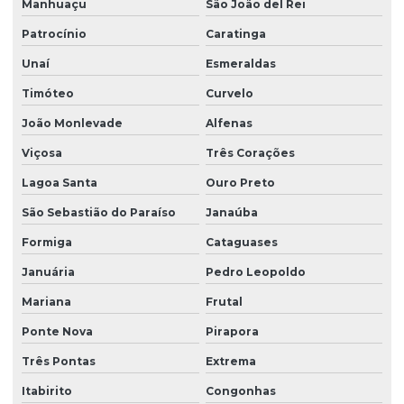
Manhuaçu
São João del Rei
Patrocínio
Caratinga
Unaí
Esmeraldas
Timóteo
Curvelo
João Monlevade
Alfenas
Viçosa
Três Corações
Lagoa Santa
Ouro Preto
São Sebastião do Paraíso
Janaúba
Formiga
Cataguases
Januária
Pedro Leopoldo
Mariana
Frutal
Ponte Nova
Pirapora
Três Pontas
Extrema
Itabirito
Congonhas