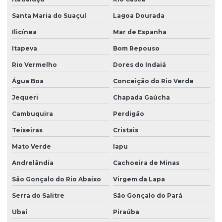
Santa Maria do Suaçuí
Lagoa Dourada
Ilicínea
Mar de Espanha
Itapeva
Bom Repouso
Rio Vermelho
Dores do Indaiá
Água Boa
Conceição do Rio Verde
Jequeri
Chapada Gaúcha
Cambuquira
Perdigão
Teixeiras
Cristais
Mato Verde
Iapu
Andrelândia
Cachoeira de Minas
São Gonçalo do Rio Abaixo
Virgem da Lapa
Serra do Salitre
São Gonçalo do Pará
Ubaí
Piraúba