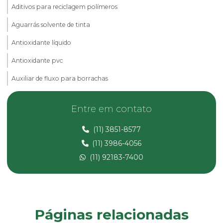
Aditivos para reciclagem polímeros
Aguarrás solvente de tinta
Antioxidante líquido
Antioxidante pvc
Auxiliar de fluxo para borrachas
Calcita em pó
Entre em contato
Carbonato de cálcio micronizado
(11) 3851-8577
Carbonato de magnésio
(11) 3986-4056
Composto de pvc
(11) 92183-7400
Composto pvc fabricante
Composto de pvc flexível
Composto de pvc reciclado
Páginas relacionadas
Composto de pvc rígido