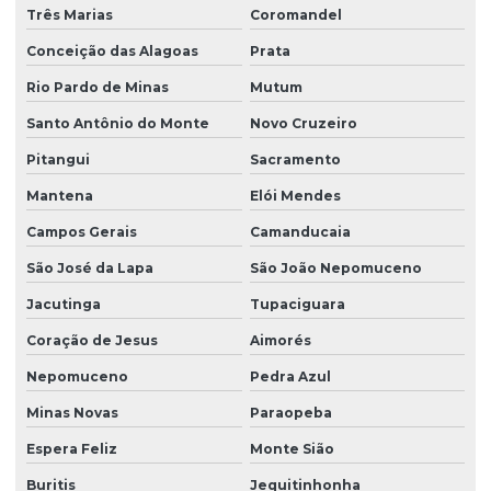
Três Marias
Coromandel
Conceição das Alagoas
Prata
Rio Pardo de Minas
Mutum
Santo Antônio do Monte
Novo Cruzeiro
Pitangui
Sacramento
Mantena
Elói Mendes
Campos Gerais
Camanducaia
São José da Lapa
São João Nepomuceno
Jacutinga
Tupaciguara
Coração de Jesus
Aimorés
Nepomuceno
Pedra Azul
Minas Novas
Paraopeba
Espera Feliz
Monte Sião
Buritis
Jequitinhonha