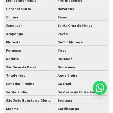
Monsenhor Paulo
Frei Inocêncio
Coronel Murta
Nazareno
Coluna
Pains
Japonvar
Santa Cruz de Minas
Araponga
Pavão
Florestal
Delfim Moreira
Formoso
Tiros
Reduto
Durandé
São José da Barra
Guiricema
Tiradentes
Angelândia
Senador Firmino
Guarani
Verdelândia
Desterro de Entre Rios
São João Batista do Glória
Serrania
Moema
Cordisburgo