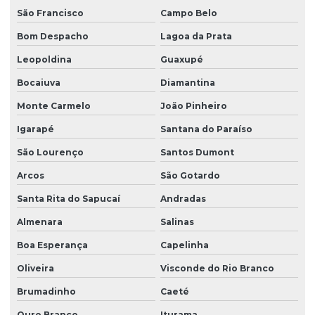
São Francisco
Campo Belo
Bom Despacho
Lagoa da Prata
Leopoldina
Guaxupé
Bocaiuva
Diamantina
Monte Carmelo
João Pinheiro
Igarapé
Santana do Paraíso
São Lourenço
Santos Dumont
Arcos
São Gotardo
Santa Rita do Sapucaí
Andradas
Almenara
Salinas
Boa Esperança
Capelinha
Oliveira
Visconde do Rio Branco
Brumadinho
Caeté
Ouro Branco
Iturama