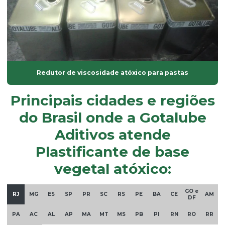
óleo dinp
óleo dop
óleo plastificante para borracha
óleo de soja epoxidado
Redutor de viscosidade atóxico para pastas
óleos plastificantes
Principais cidades e regiões
Onde comprar plastificantes
do Brasil onde a Gotalube
óxido de alumínio
Aditivos atende
óxido de magnésio
Plastificante de base
óxido de zinco em pó
vegetal atóxico:
Parafina em pó
GO e
Plastificante de base vegetal atóxico
RJ
MG
ES
SP
PR
SC
RS
PE
BA
CE
AM
DF
Plastificante doa
PA
AC
AL
AP
MA
MT
MS
PB
PI
RN
RO
RR