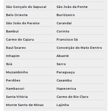
São Gonçalo do Sapucaí
São João da Ponte
Belo Oriente
Buritizeiro
São João do Paraíso
Carandaí
Bambuí
Corinto
Carmo do Cajuru
Francisco Sá
Raul Soares
Conceição do Mato Dentro
Inhapim
Abaeté
Ibiá
Serro
Muzambinho
Paraguaçu
Perdões
Caxambu
Itambacuri
Itapecerica
Santa Vitória
Carmo do Rio Claro
Monte Santo de Minas
Lajinha