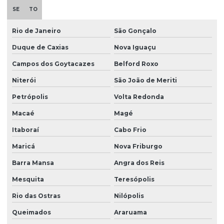
Plastificante em pó
SE
TO
Plastificante de poliuretano
Rio de Janeiro
São Gonçalo
Plastificante vegetal para pvc
Duque de Caxias
Nova Iguaçu
Plastisol
Campos dos Goytacazes
Belford Roxo
Plastisol para aplicações
Niterói
São João de Meriti
Plastisol atóxico
Petrópolis
Volta Redonda
Plastisol pvc
Macaé
Magé
Querosene desodorizado
Itaboraí
Cabo Frio
Maricá
Nova Friburgo
Querosene desodorizado preço
Barra Mansa
Angra dos Reis
Redutor de viscosidade
Mesquita
Teresópolis
Redutor de viscosidade atóxico para pastas
Rio das Ostras
Nilópolis
Resina hidrocarbônica
Queimados
Araruama
Resina de pvc