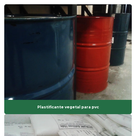
Desmoldante líquido
Dessecante comprar
Dessecante preço
Dibp
Dinp
Empresa de composto de pvc
Empresa de fabricação de aditivos de uso industrial
Endurecedor líquido
Estabilizante bário
Plastificante vegetal para pvc
Estabilizante cálcio zinco
Estabilizante líquido
Estabilizante sólido