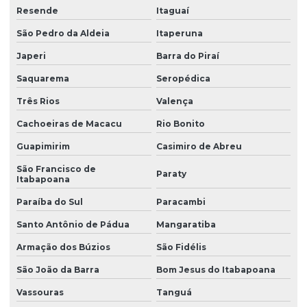
Resina de pvc
Resende
Itaguaí
Resina de pvc em pó
São Pedro da Aldeia
Itaperuna
Retardante de chamas
Japeri
Barra do Piraí
Sebo em pó
Saquarema
Seropédica
Solvente atóxico
Três Rios
Valença
Cachoeiras de Macacu
Rio Bonito
Solvente para tinta
Guapimirim
Casimiro de Abreu
Solventes industriais
São Francisco de
Paraty
Trióxido de antimônio
Itabapoana
Zeólita onde comprar
Paraíba do Sul
Paracambi
Santo Antônio de Pádua
Mangaratiba
Armação dos Búzios
São Fidélis
São João da Barra
Bom Jesus do Itabapoana
Vassouras
Tanguá