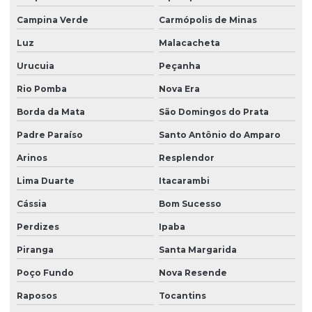
Campina Verde
Carmópolis de Minas
Luz
Malacacheta
Urucuia
Peçanha
Rio Pomba
Nova Era
Borda da Mata
São Domingos do Prata
Padre Paraíso
Santo Antônio do Amparo
Arinos
Resplendor
Lima Duarte
Itacarambi
Cássia
Bom Sucesso
Perdizes
Ipaba
Piranga
Santa Margarida
Poço Fundo
Nova Resende
Raposos
Tocantins