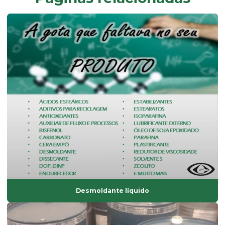
Composto de pvc rígido
Desmoldante líquido
Dessecante comprar
Dessecante preço
Dibp
Dinp
Empresa de composto de pvc
Empresa de fabricação de aditivos de uso industrial
Endurecedor líquido
Estabilizante bário
Estabilizante cálcio zinco
Desmoldante líquido
Estabilizante líquido
Estabilizante sólido