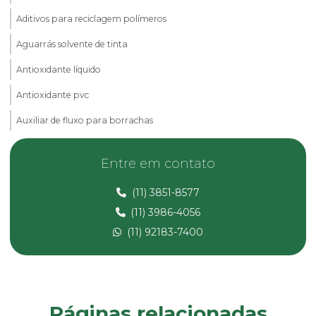
Aditivos para reciclagem polímeros
Aguarrás solvente de tinta
Antioxidante líquido
Antioxidante pvc
Auxiliar de fluxo para borrachas
Calcita em pó
Entre em contato
Carbonato de cálcio micronizado
(11) 3851-8577
Carbonato de magnésio
(11) 3986-4056
Composto de pvc
(11) 92183-7400
Composto pvc fabricante
Composto de pvc flexível
Composto de pvc reciclado
Páginas relacionadas