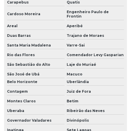
Carapebus
Quatis
Engenheiro Paulo de
Cardoso Moreira
Frontin
Areal
Aperibé
Duas Barras
Trajano de Moraes
Santa Maria Madalena
Varre-Sai
Rio das Flores
Comendador Levy Gasparian
São Sebastião do Alto
Laje do Muriaé
São José de Ubá
Macuco
Belo Horizonte
Uberlândia
Contagem
Juiz de Fora
Montes Claros
Betim
Uberaba
Ribeirão das Neves
Governador Valadares
Divinópolis
Ipatinga
Sete Lagoas