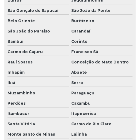
Buritis
Jequitinhonha
São Gonçalo do Sapucaí
São João da Ponte
Belo Oriente
Buritizeiro
São João do Paraíso
Carandaí
Bambuí
Corinto
Carmo do Cajuru
Francisco Sá
Raul Soares
Conceição do Mato Dentro
Inhapim
Abaeté
Ibiá
Serro
Muzambinho
Paraguaçu
Perdões
Caxambu
Itambacuri
Itapecerica
Santa Vitória
Carmo do Rio Claro
Monte Santo de Minas
Lajinha