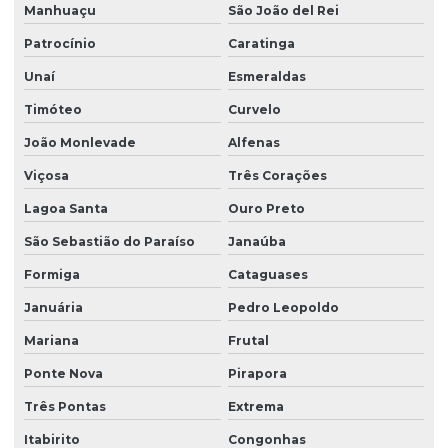
Manhuaçu
São João del Rei
Patrocínio
Caratinga
Unaí
Esmeraldas
Timóteo
Curvelo
João Monlevade
Alfenas
Viçosa
Três Corações
Lagoa Santa
Ouro Preto
São Sebastião do Paraíso
Janaúba
Formiga
Cataguases
Januária
Pedro Leopoldo
Mariana
Frutal
Ponte Nova
Pirapora
Três Pontas
Extrema
Itabirito
Congonhas