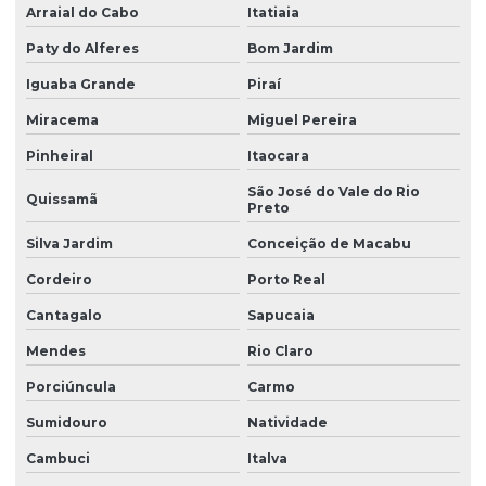
Arraial do Cabo
Itatiaia
Paty do Alferes
Bom Jardim
Iguaba Grande
Piraí
Miracema
Miguel Pereira
Pinheiral
Itaocara
São José do Vale do Rio
Quissamã
Preto
Silva Jardim
Conceição de Macabu
Cordeiro
Porto Real
Cantagalo
Sapucaia
Mendes
Rio Claro
Porciúncula
Carmo
Sumidouro
Natividade
Cambuci
Italva