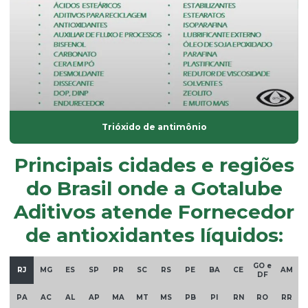
óleo dinp
óleo dop
óleo plastificante para borracha
óleo de soja epoxidado
óleos plastificantes
Trióxido de antimônio
Onde comprar plastificantes
Principais cidades e regiões
óxido de alumínio
do Brasil onde a Gotalube
óxido de magnésio
Aditivos atende Fornecedor
óxido de zinco em pó
de antioxidantes líquidos:
Parafina em pó
GO e
RJ
MG
ES
SP
PR
SC
RS
PE
BA
CE
AM
Plastificante de base vegetal atóxico
DF
Plastificante doa
PA
AC
AL
AP
MA
MT
MS
PB
PI
RN
RO
RR