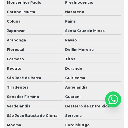
Monsenhor Paulo
Frei Inocêncio
Coronel Murta
Nazareno
Coluna
Pains
Japonvar
Santa Cruz de Minas
Araponga
Pavão
Florestal
Delfim Moreira
Formoso
Tiros
Reduto
Durandé
São José da Barra
Guiricema
Tiradentes
Angelândia
Senador Firmino
Guarani
Verdelândia
Desterro de Entre Rios
São João Batista do Glória
Serrania
Moema
Cordisburgo