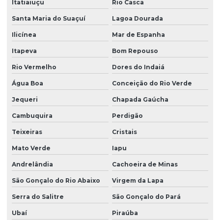
Itatiaiuçu
Rio Casca
Santa Maria do Suaçuí
Lagoa Dourada
Ilicínea
Mar de Espanha
Itapeva
Bom Repouso
Rio Vermelho
Dores do Indaiá
Água Boa
Conceição do Rio Verde
Jequeri
Chapada Gaúcha
Cambuquira
Perdigão
Teixeiras
Cristais
Mato Verde
Iapu
Andrelândia
Cachoeira de Minas
São Gonçalo do Rio Abaixo
Virgem da Lapa
Serra do Salitre
São Gonçalo do Pará
Ubaí
Piraúba