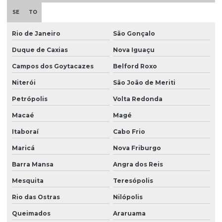
Plastificante em pó
SE
TO
Plastificante de poliuretano
Rio de Janeiro
São Gonçalo
Plastificante vegetal para pvc
Duque de Caxias
Nova Iguaçu
Plastisol
Campos dos Goytacazes
Belford Roxo
Plastisol para aplicações
Niterói
São João de Meriti
Plastisol atóxico
Petrópolis
Volta Redonda
Macaé
Magé
Plastisol pvc
Itaboraí
Cabo Frio
Querosene desodorizado
Maricá
Nova Friburgo
Querosene desodorizado preço
Barra Mansa
Angra dos Reis
Redutor de viscosidade
Mesquita
Teresópolis
Redutor de viscosidade atóxico para pastas
Rio das Ostras
Nilópolis
Resina hidrocarbônica
Queimados
Araruama