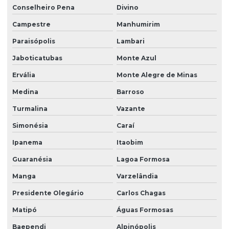
Conselheiro Pena
Divino
Campestre
Manhumirim
Paraisópolis
Lambari
Jaboticatubas
Monte Azul
Ervália
Monte Alegre de Minas
Medina
Barroso
Turmalina
Vazante
Simonésia
Caraí
Ipanema
Itaobim
Guaranésia
Lagoa Formosa
Manga
Varzelândia
Presidente Olegário
Carlos Chagas
Matipó
Águas Formosas
Baependi
Alpinópolis