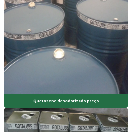
Estabilizante térmico para pvc
Estearato de cálcio
Estearato de magnésio
Estearato de magnésio preço
Estearato de sódio
Estearato de zinco
Estearatos de alumínio
Estearina dupla pressão
Estearina em pó
Querosene desodorizado preço
Estearina tripla pressão
Fabricante de composto de pvc
Fabricante de solvente atóxico