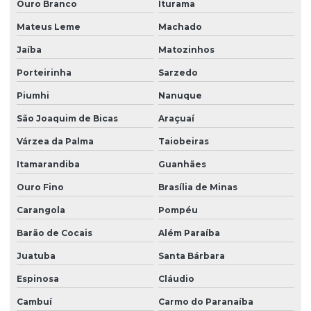
Ouro Branco
Iturama
Mateus Leme
Machado
Jaíba
Matozinhos
Porteirinha
Sarzedo
Piumhi
Nanuque
São Joaquim de Bicas
Araçuaí
Várzea da Palma
Taiobeiras
Itamarandiba
Guanhães
Ouro Fino
Brasília de Minas
Carangola
Pompéu
Barão de Cocais
Além Paraíba
Juatuba
Santa Bárbara
Espinosa
Cláudio
Cambuí
Carmo do Paranaíba