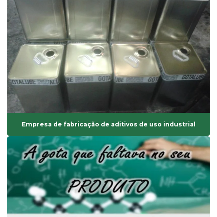
Fornecedor de ácido esteárico
Fornecedor de antioxidantes líquidos
Fornecedor de bisfenol
Fornecedor de dinp
Fornecedor de isoparafina
Fornecedor de oxido de zinco
Fornecedor de solvente atóxico
Empresa de fabricação de aditivos de uso industrial
Graxa base vegetal
Isoparafina
Isoparafina comprar
Isoparafina líquida
Isoparafina líquida preço
Lubrificante externo