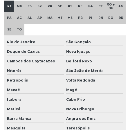
GO e
RJ
MG
ES
SP
PR
SC
RS
PE
BA
CE
AM
DF
Parafina em pó
PA
AC
AL
AP
MA
MT
MS
PB
PI
RN
RO
RR
Plastificante de base vegetal atóxico
SE
TO
Plastificante doa
Plastificante em pó
Rio de Janeiro
São Gonçalo
Duque de Caxias
Nova Iguaçu
Plastificante de poliuretano
Campos dos Goytacazes
Belford Roxo
Plastificante vegetal para pvc
Niterói
São João de Meriti
Plastisol
Petrópolis
Volta Redonda
Plastisol para aplicações
Macaé
Magé
Plastisol atóxico
Itaboraí
Cabo Frio
Plastisol pvc
Maricá
Nova Friburgo
Querosene desodorizado
Barra Mansa
Angra dos Reis
Querosene desodorizado preço
Mesquita
Teresópolis