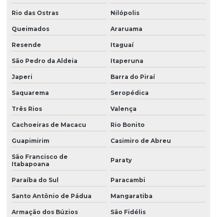
Redutor de viscosidade
Rio das Ostras
Nilópolis
Redutor de viscosidade atóxico para pastas
Queimados
Araruama
Resina hidrocarbônica
Resende
Itaguaí
São Pedro da Aldeia
Itaperuna
Resina de pvc
Japeri
Barra do Piraí
Resina de pvc em pó
Saquarema
Seropédica
Retardante de chamas
Três Rios
Valença
Sebo em pó
Cachoeiras de Macacu
Rio Bonito
Solvente atóxico
Guapimirim
Casimiro de Abreu
Solvente para tinta
São Francisco de
Paraty
Itabapoana
Solventes industriais
Paraíba do Sul
Paracambi
Trióxido de antimônio
Santo Antônio de Pádua
Mangaratiba
Zeólita onde comprar
Armação dos Búzios
São Fidélis