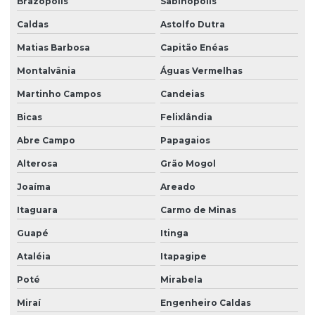
Brazópolis
Sabinópolis
Caldas
Astolfo Dutra
Matias Barbosa
Capitão Enéas
Montalvânia
Águas Vermelhas
Martinho Campos
Candeias
Bicas
Felixlândia
Abre Campo
Papagaios
Alterosa
Grão Mogol
Joaíma
Areado
Itaguara
Carmo de Minas
Guapé
Itinga
Ataléia
Itapagipe
Poté
Mirabela
Miraí
Engenheiro Caldas