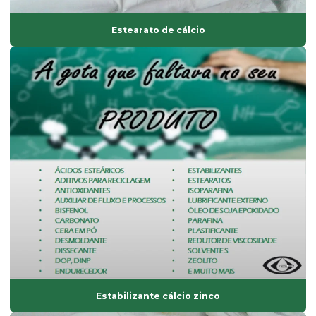
Estabilizante bário
Estearato de cálcio
Estabilizante cálcio zinco
Estabilizante líquido
Estabilizante sólido
Estabilizante térmico para pvc
Estearato de cálcio
Estearato de magnésio
Estearato de magnésio preço
Estearato de sódio
Estearato de zinco
Estearatos de alumínio
Estearina dupla pressão
Estabilizante cálcio zinco
Estearina em pó