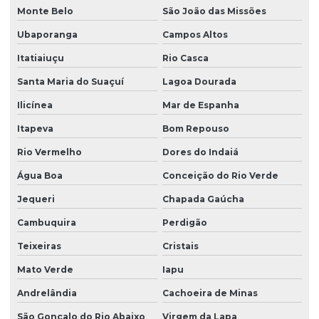
Monte Belo
São João das Missões
Ubaporanga
Campos Altos
Itatiaiuçu
Rio Casca
Santa Maria do Suaçuí
Lagoa Dourada
Ilicínea
Mar de Espanha
Itapeva
Bom Repouso
Rio Vermelho
Dores do Indaiá
Água Boa
Conceição do Rio Verde
Jequeri
Chapada Gaúcha
Cambuquira
Perdigão
Teixeiras
Cristais
Mato Verde
Iapu
Andrelândia
Cachoeira de Minas
São Gonçalo do Rio Abaixo
Virgem da Lapa