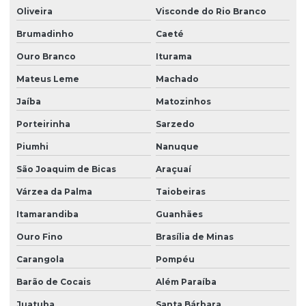
Oliveira
Visconde do Rio Branco
Brumadinho
Caeté
Ouro Branco
Iturama
Mateus Leme
Machado
Jaíba
Matozinhos
Porteirinha
Sarzedo
Piumhi
Nanuque
São Joaquim de Bicas
Araçuaí
Várzea da Palma
Taiobeiras
Itamarandiba
Guanhães
Ouro Fino
Brasília de Minas
Carangola
Pompéu
Barão de Cocais
Além Paraíba
Juatuba
Santa Bárbara