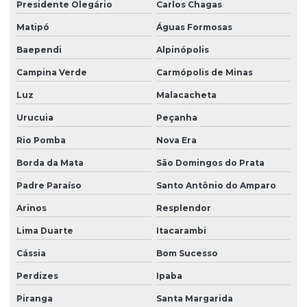
Presidente Olegário
Carlos Chagas
Matipó
Águas Formosas
Baependi
Alpinópolis
Campina Verde
Carmópolis de Minas
Luz
Malacacheta
Urucuia
Peçanha
Rio Pomba
Nova Era
Borda da Mata
São Domingos do Prata
Padre Paraíso
Santo Antônio do Amparo
Arinos
Resplendor
Lima Duarte
Itacarambi
Cássia
Bom Sucesso
Perdizes
Ipaba
Piranga
Santa Margarida