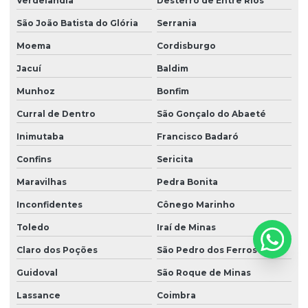
Verdelândia
Desterro de Entre Rios
São João Batista do Glória
Serrania
Moema
Cordisburgo
Jacuí
Baldim
Munhoz
Bonfim
Curral de Dentro
São Gonçalo do Abaeté
Inimutaba
Francisco Badaró
Confins
Sericita
Maravilhas
Pedra Bonita
Inconfidentes
Cônego Marinho
Toledo
Iraí de Minas
Claro dos Poções
São Pedro dos Ferros
Guidoval
São Roque de Minas
Lassance
Coimbra