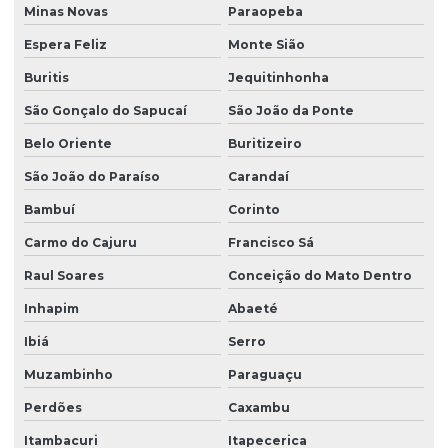
Minas Novas
Paraopeba
Espera Feliz
Monte Sião
Buritis
Jequitinhonha
São Gonçalo do Sapucaí
São João da Ponte
Belo Oriente
Buritizeiro
São João do Paraíso
Carandaí
Bambuí
Corinto
Carmo do Cajuru
Francisco Sá
Raul Soares
Conceição do Mato Dentro
Inhapim
Abaeté
Ibiá
Serro
Muzambinho
Paraguaçu
Perdões
Caxambu
Itambacuri
Itapecerica