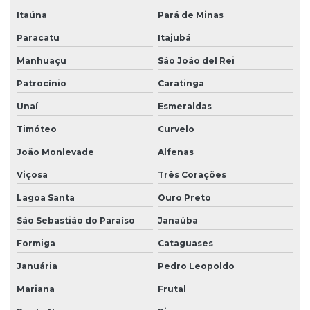
Itaúna
Pará de Minas
Paracatu
Itajubá
Manhuaçu
São João del Rei
Patrocínio
Caratinga
Unaí
Esmeraldas
Timóteo
Curvelo
João Monlevade
Alfenas
Viçosa
Três Corações
Lagoa Santa
Ouro Preto
São Sebastião do Paraíso
Janaúba
Formiga
Cataguases
Januária
Pedro Leopoldo
Mariana
Frutal