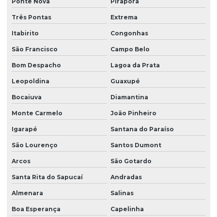
Ponte Nova
Pirapora
Três Pontas
Extrema
Itabirito
Congonhas
São Francisco
Campo Belo
Bom Despacho
Lagoa da Prata
Leopoldina
Guaxupé
Bocaiuva
Diamantina
Monte Carmelo
João Pinheiro
Igarapé
Santana do Paraíso
São Lourenço
Santos Dumont
Arcos
São Gotardo
Santa Rita do Sapucaí
Andradas
Almenara
Salinas
Boa Esperança
Capelinha