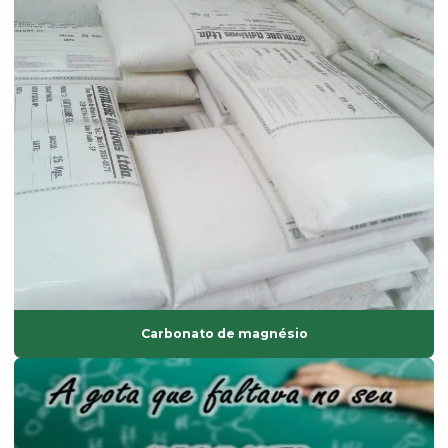
Estearina tripla pressão
Fabricante de composto de pvc
Fabricante de solvente atóxico
Fornecedor de ácido esteárico
Fornecedor de antioxidantes líquidos
Fornecedor de bisfenol
Fornecedor de dinp
Fornecedor de isoparafina
Fornecedor de oxido de zinco
Carbonato de magnésio
Fornecedor de solvente atóxico
Graxa base vegetal
Isoparafina