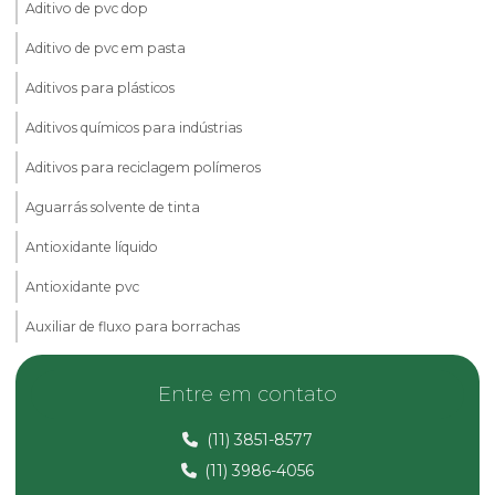
Aditivo de pvc dop
Aditivo de pvc em pasta
Aditivos para plásticos
Aditivos químicos para indústrias
Aditivos para reciclagem polímeros
Aguarrás solvente de tinta
Antioxidante líquido
Antioxidante pvc
Auxiliar de fluxo para borrachas
Calcita em pó
Entre em contato
Carbonato de cálcio micronizado
(11) 3851-8577
Carbonato de magnésio
(11) 3986-4056
Composto de pvc