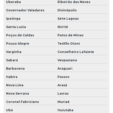
Uberaba
Ribeirão das Neves
Governador Valadares
Divinópolis
Ipatinga
Sete Lagoas
Santa Luzia
Ibirité
Poços de Caldas
Patos de Minas
Pouso Alegre
Teófilo Otoni
Varginha
Conselheiro Lafaiete
Sabará
Vespasiano
Barbacena
Araguari
Itabira
Passos
Nova Lima
Araxá
Nova Serrana
Lavras
Coronel Fabriciano
Muriaé
Ubá
Ituiutaba