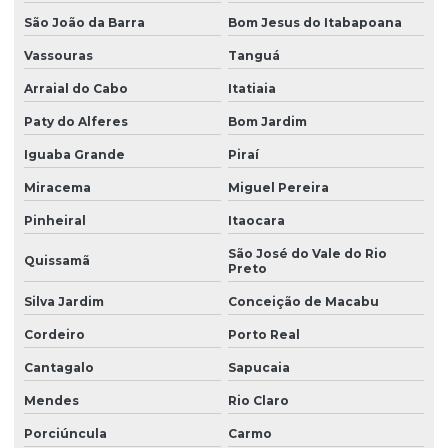
São João da Barra
Bom Jesus do Itabapoana
Vassouras
Tanguá
Arraial do Cabo
Itatiaia
Paty do Alferes
Bom Jardim
Iguaba Grande
Piraí
Miracema
Miguel Pereira
Pinheiral
Itaocara
São José do Vale do Rio
Quissamã
Preto
Silva Jardim
Conceição de Macabu
Cordeiro
Porto Real
Cantagalo
Sapucaia
Mendes
Rio Claro
Porciúncula
Carmo