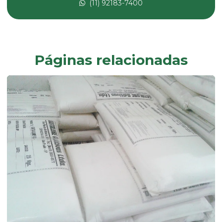
(11) 92183-7400
Composto pvc fabricante
Composto de pvc flexível
Composto de pvc reciclado
Páginas relacionadas
Composto de pvc rígido
Desmoldante líquido
Dessecante comprar
Dessecante preço
Dibp
Dinp
Empresa de composto de pvc
Empresa de fabricação de aditivos de uso industrial
Endurecedor líquido