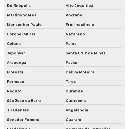
Delfinópolis
Alto Jequitibá
Martins Soares
Pocrane
Monsenhor Paulo
Frei Inocêncio
Coronel Murta
Nazareno
Coluna
Pains
Japonvar
Santa Cruz de Minas
Araponga
Pavão
Florestal
Delfim Moreira
Formoso
Tiros
Reduto
Durandé
São José da Barra
Guiricema
Tiradentes
Angelândia
Senador Firmino
Guarani