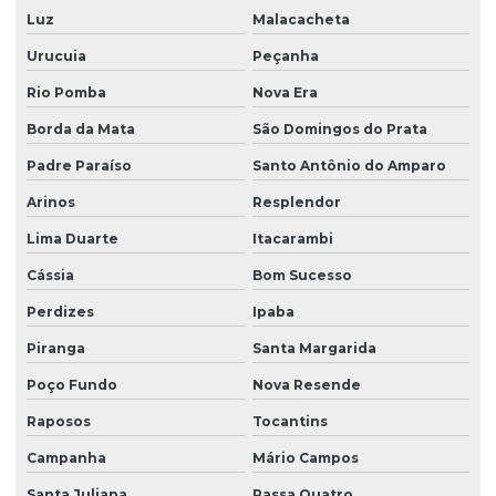
Luz
Malacacheta
Urucuia
Peçanha
Rio Pomba
Nova Era
Borda da Mata
São Domingos do Prata
Padre Paraíso
Santo Antônio do Amparo
Arinos
Resplendor
Lima Duarte
Itacarambi
Cássia
Bom Sucesso
Perdizes
Ipaba
Piranga
Santa Margarida
Poço Fundo
Nova Resende
Raposos
Tocantins
Campanha
Mário Campos
Santa Juliana
Passa Quatro