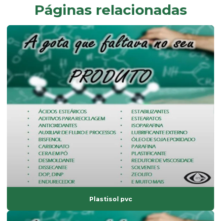
Páginas relacionadas
Composto de pvc rígido
Desmoldante líquido
Dessecante comprar
Dessecante preço
Dibp
Dinp
Empresa de composto de pvc
Empresa de fabricação de aditivos de uso industrial
Endurecedor líquido
Estabilizante bário
Estabilizante cálcio zinco
Plastisol pvc
Estabilizante líquido