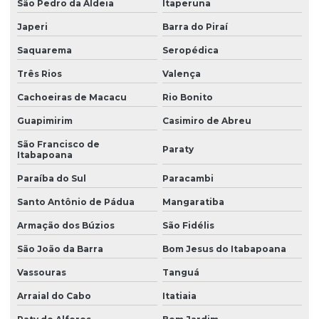
São Pedro da Aldeia
Itaperuna
Resina de pvc
Japeri
Barra do Piraí
Resina de pvc em pó
Saquarema
Seropédica
Retardante de chamas
Três Rios
Valença
Sebo em pó
Cachoeiras de Macacu
Rio Bonito
Guapimirim
Casimiro de Abreu
Solvente atóxico
São Francisco de
Solvente para tinta
Paraty
Itabapoana
Solventes industriais
Paraíba do Sul
Paracambi
Trióxido de antimônio
Santo Antônio de Pádua
Mangaratiba
Zeólita onde comprar
Armação dos Búzios
São Fidélis
São João da Barra
Bom Jesus do Itabapoana
Vassouras
Tanguá
Arraial do Cabo
Itatiaia