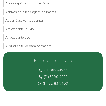
Aditivos químicos para indústrias
Aditivos para reciclagem polímeros
Aguarrás solvente de tinta
Antioxidante líquido
Antioxidante pvc
Auxiliar de fluxo para borrachas
Calcita em pó
Entre em contato
Carbonato de cálcio micronizado
(11) 3851-8577
Carbonato de magnésio
(11) 3986-4056
Composto de pvc
(11) 92183-7400
Composto pvc fabricante
Composto de pvc flexível
Composto de pvc reciclado