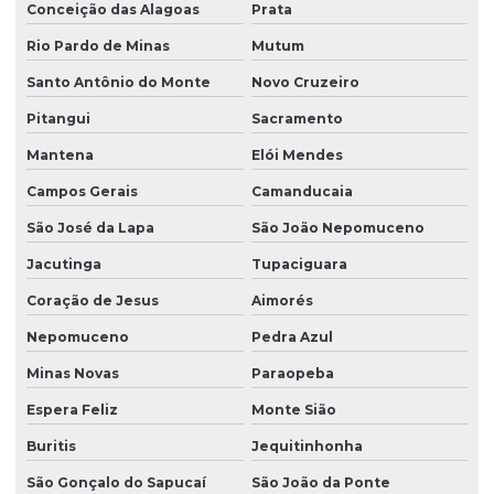
Conceição das Alagoas
Prata
Rio Pardo de Minas
Mutum
Santo Antônio do Monte
Novo Cruzeiro
Pitangui
Sacramento
Mantena
Elói Mendes
Campos Gerais
Camanducaia
São José da Lapa
São João Nepomuceno
Jacutinga
Tupaciguara
Coração de Jesus
Aimorés
Nepomuceno
Pedra Azul
Minas Novas
Paraopeba
Espera Feliz
Monte Sião
Buritis
Jequitinhonha
São Gonçalo do Sapucaí
São João da Ponte