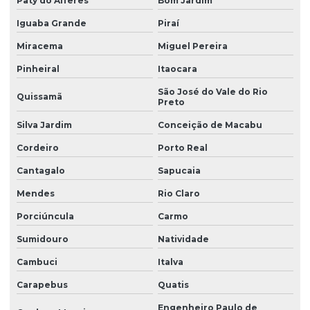
Paty do Alferes
Bom Jardim
Iguaba Grande
Piraí
Miracema
Miguel Pereira
Pinheiral
Itaocara
São José do Vale do Rio
Quissamã
Preto
Silva Jardim
Conceição de Macabu
Cordeiro
Porto Real
Cantagalo
Sapucaia
Mendes
Rio Claro
Porciúncula
Carmo
Sumidouro
Natividade
Cambuci
Italva
Carapebus
Quatis
Engenheiro Paulo de