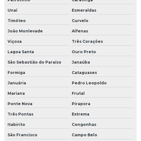
Unaí
Esmeraldas
Timóteo
Curvelo
João Monlevade
Alfenas
Viçosa
Três Corações
Lagoa Santa
Ouro Preto
São Sebastião do Paraíso
Janaúba
Formiga
Cataguases
Januária
Pedro Leopoldo
Mariana
Frutal
Ponte Nova
Pirapora
Três Pontas
Extrema
Itabirito
Congonhas
São Francisco
Campo Belo