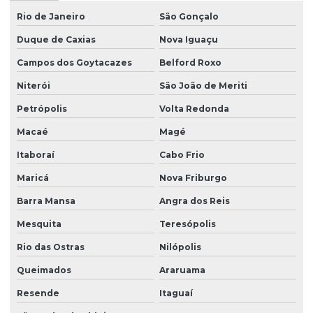
Plastificante doa
Rio de Janeiro
São Gonçalo
Plastificante em pó
Duque de Caxias
Nova Iguaçu
Plastificante de poliuretano
Campos dos Goytacazes
Belford Roxo
Plastificante vegetal para pvc
Niterói
São João de Meriti
Plastisol
Petrópolis
Volta Redonda
Plastisol para aplicações
Macaé
Magé
Itaboraí
Cabo Frio
Plastisol atóxico
Maricá
Nova Friburgo
Plastisol pvc
Barra Mansa
Angra dos Reis
Querosene desodorizado
Mesquita
Teresópolis
Querosene desodorizado preço
Rio das Ostras
Nilópolis
Redutor de viscosidade
Queimados
Araruama
Redutor de viscosidade atóxico para pastas
Resende
Itaguaí
Resina hidrocarbônica