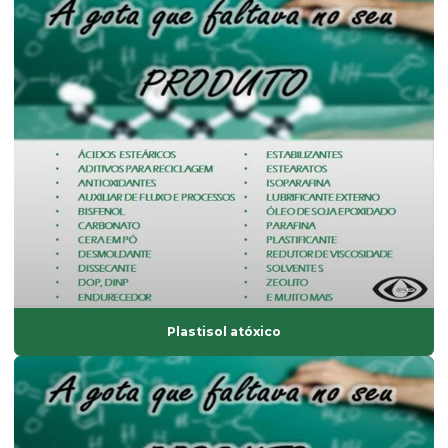
Estabilizante sólido
Estabilizante térmico para pvc
Estearato de cálcio
Estearato de magnésio
Estearato de magnésio preço
Estearato de sódio
Estearato de zinco
Estearatos de alumínio
Estearina dupla pressão
Plastisol atóxico
Estearina em pó
Estearina tripla pressão
Fabricante de composto de pvc