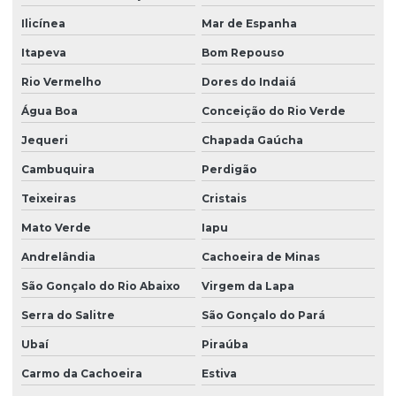
Ilicínea
Mar de Espanha
Itapeva
Bom Repouso
Rio Vermelho
Dores do Indaiá
Água Boa
Conceição do Rio Verde
Jequeri
Chapada Gaúcha
Cambuquira
Perdigão
Teixeiras
Cristais
Mato Verde
Iapu
Andrelândia
Cachoeira de Minas
São Gonçalo do Rio Abaixo
Virgem da Lapa
Serra do Salitre
São Gonçalo do Pará
Ubaí
Piraúba
Carmo da Cachoeira
Estiva