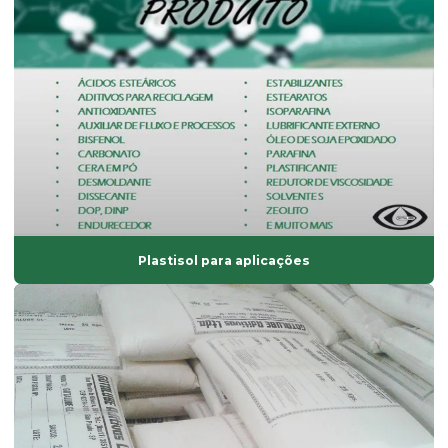
Fabricante de solvente atóxico
Fornecedor de ácido esteárico
Fornecedor de antioxidantes líquidos
Fornecedor de bisfenol
Fornecedor de dinp
Fornecedor de isoparafina
Fornecedor de oxido de zinco
Fornecedor de solvente atóxico
Plastisol para aplicações
Graxa base vegetal
Isoparafina
Isoparafina comprar
Isoparafina líquida
Isoparafina líquida preço