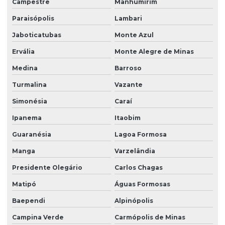
Campestre
Manhumirim
Paraisópolis
Lambari
Jaboticatubas
Monte Azul
Ervália
Monte Alegre de Minas
Medina
Barroso
Turmalina
Vazante
Simonésia
Caraí
Ipanema
Itaobim
Guaranésia
Lagoa Formosa
Manga
Varzelândia
Presidente Olegário
Carlos Chagas
Matipó
Águas Formosas
Baependi
Alpinópolis
Campina Verde
Carmópolis de Minas