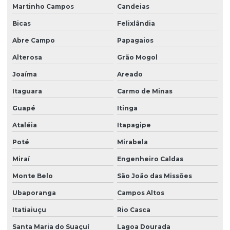
Martinho Campos
Candeias
Bicas
Felixlândia
Abre Campo
Papagaios
Alterosa
Grão Mogol
Joaíma
Areado
Itaguara
Carmo de Minas
Guapé
Itinga
Ataléia
Itapagipe
Poté
Mirabela
Miraí
Engenheiro Caldas
Monte Belo
São João das Missões
Ubaporanga
Campos Altos
Itatiaiuçu
Rio Casca
Santa Maria do Suaçuí
Lagoa Dourada