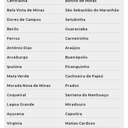
Centralina
Bonito de Minas
Bela Vista de Minas
São Sebastião do Maranhão
Dores de Campos
Setubinha
Berilo
Guaraciaba
Ferros
Carneirinho
Antônio Dias
Araújos
Arceburgo
Buenópolis
Ipuiúna
Piranguinho
Mata Verde
Cachoeira de Pajeú
Morada Nova de Minas
Prados
Coqueiral
Santana do Manhuaçu
Lagoa Grande
Miradouro
Açucena
Caputira
Virgínia
Matias Cardoso