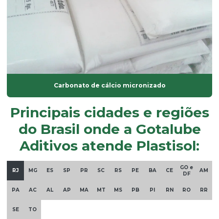
Lubrificante externo
óleo dinp
óleo dop
óleo plastificante para borracha
óleo de soja epoxidado
Carbonato de cálcio micronizado
óleos plastificantes
Principais cidades e regiões
Onde comprar plastificantes
do Brasil onde a Gotalube
óxido de alumínio
Aditivos atende Plastisol:
óxido de magnésio
GO e
óxido de zinco em pó
RJ
MG
ES
SP
PR
SC
RS
PE
BA
CE
AM
DF
Parafina em pó
PA
AC
AL
AP
MA
MT
MS
PB
PI
RN
RO
RR
Plastificante de base vegetal atóxico
SE
TO