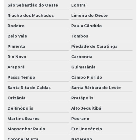
São Sebastião do Oeste
Lontra
Riacho dos Machados
Limeira do Oeste
Rodeiro
Paula Cândido
Belo Vale
Tombos
Pimenta
Piedade de Caratinga
Rio Novo
Carbonita
Araporã
Guimarânia
Passa Tempo
Campo Florido
Santa Rita de Caldas
Santa Bárbara do Leste
Orizânia
Pratápolis
Delfinópolis
Alto Jequitibá
Martins Soares
Pocrane
Monsenhor Paulo
Frei Inocêncio
Coronel Murta
Nazareno