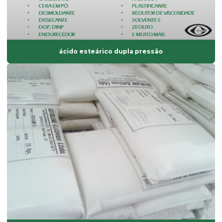
Estearato de zinco
Estearatos de alumínio
Estearina dupla pressão
ácido esteárico dupla pressão
Estearina em pó
Estearina tripla pressão
Fabricante de composto de pvc
Fabricante de solvente atóxico
Fornecedor de ácido esteárico
Fornecedor de antioxidantes líquidos
Fornecedor de bisfenol
Fornecedor de dinp
Fornecedor de isoparafina
Fornecedor de oxido de zinco