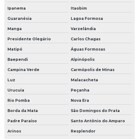
Ipanema
Itaobim
Guaranésia
Lagoa Formosa
Manga
Varzelândia
Presidente Olegário
Carlos Chagas
Matipó
Águas Formosas
Baependi
Alpinópolis
Campina Verde
Carmópolis de Minas
Luz
Malacacheta
Urucuia
Peçanha
Rio Pomba
Nova Era
Borda da Mata
São Domingos do Prata
Padre Paraíso
Santo Antônio do Amparo
Arinos
Resplendor