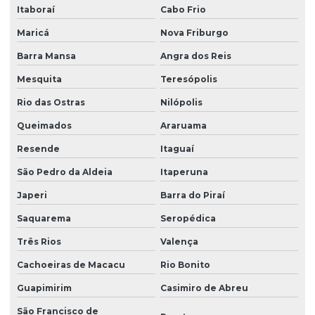
Itaboraí
Cabo Frio
Plastisol pvc
Maricá
Nova Friburgo
Querosene desodorizado
Barra Mansa
Angra dos Reis
Querosene desodorizado preço
Mesquita
Teresópolis
Redutor de viscosidade
Rio das Ostras
Nilópolis
Redutor de viscosidade atóxico para pastas
Queimados
Araruama
Resina hidrocarbônica
Resende
Itaguaí
São Pedro da Aldeia
Itaperuna
Resina de pvc
Japeri
Barra do Piraí
Resina de pvc em pó
Saquarema
Seropédica
Retardante de chamas
Três Rios
Valença
Sebo em pó
Cachoeiras de Macacu
Rio Bonito
Solvente atóxico
Guapimirim
Casimiro de Abreu
Solvente para tinta
São Francisco de