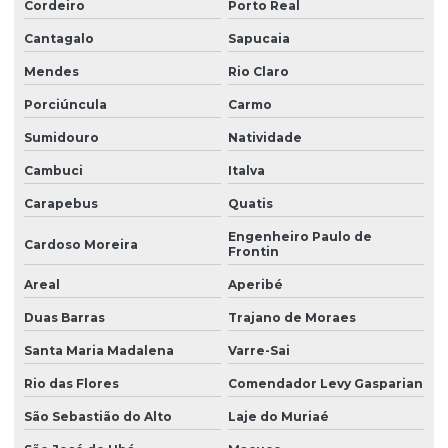
Cordeiro
Porto Real
Cantagalo
Sapucaia
Mendes
Rio Claro
Porciúncula
Carmo
Sumidouro
Natividade
Cambuci
Italva
Carapebus
Quatis
Engenheiro Paulo de
Cardoso Moreira
Frontin
Areal
Aperibé
Duas Barras
Trajano de Moraes
Santa Maria Madalena
Varre-Sai
Rio das Flores
Comendador Levy Gasparian
São Sebastião do Alto
Laje do Muriaé