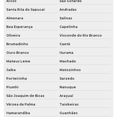
Arcos
São Gotardo
Santa Rita do Sapucaí
Andradas
Almenara
Salinas
Boa Esperança
Capelinha
Oliveira
Visconde do Rio Branco
Brumadinho
Caeté
Ouro Branco
Iturama
Mateus Leme
Machado
Jaíba
Matozinhos
Porteirinha
Sarzedo
Piumhi
Nanuque
São Joaquim de Bicas
Araçuaí
Várzea da Palma
Taiobeiras
Itamarandiba
Guanhães