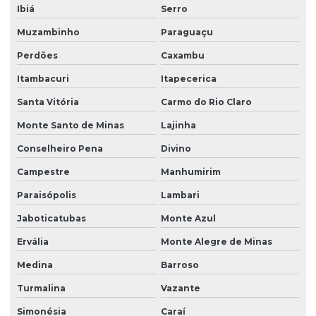
Ibiá
Serro
Muzambinho
Paraguaçu
Perdões
Caxambu
Itambacuri
Itapecerica
Santa Vitória
Carmo do Rio Claro
Monte Santo de Minas
Lajinha
Conselheiro Pena
Divino
Campestre
Manhumirim
Paraisópolis
Lambari
Jaboticatubas
Monte Azul
Ervália
Monte Alegre de Minas
Medina
Barroso
Turmalina
Vazante
Simonésia
Caraí