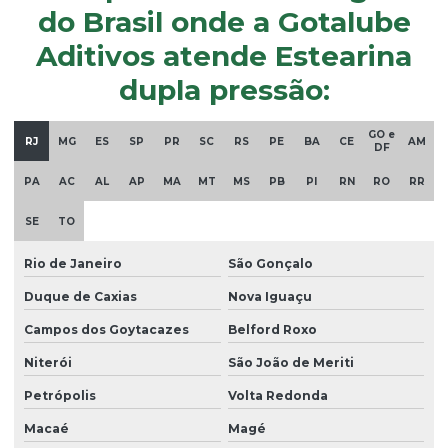
Onde comprar plastificantes
do Brasil onde a Gotalube
óxido de alumínio
Aditivos atende Estearina
dupla pressão:
óxido de magnésio
óxido de zinco em pó
GO e
RJ
MG
ES
SP
PR
SC
RS
PE
BA
CE
AM
DF
Parafina em pó
PA
AC
AL
AP
MA
MT
MS
PB
PI
RN
RO
RR
Plastificante de base vegetal atóxico
SE
TO
Plastificante doa
Plastificante em pó
Rio de Janeiro
São Gonçalo
Duque de Caxias
Nova Iguaçu
Plastificante de poliuretano
Campos dos Goytacazes
Belford Roxo
Plastificante vegetal para pvc
Niterói
São João de Meriti
Plastisol
Petrópolis
Volta Redonda
Plastisol para aplicações
Macaé
Magé
Plastisol atóxico