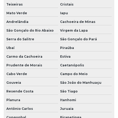
Teixeiras
Cristais
Mato Verde
Iapu
Andrelândia
Cachoeira de Minas
São Gonçalo do Rio Abaixo
Virgem da Lapa
Serra do Salitre
São Gonçalo do Pará
Ubaí
Piraúba
Carmo da Cachoeira
Estiva
Prudente de Morais
Caetanópolis
Cabo Verde
Campo do Meio
Gouveia
São João do Manhuaçu
Resende Costa
São Tiago
Planura
Itanhomi
Antônio Carlos
Juruaia
Congonhal
Pirapetinga