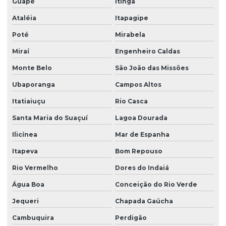
Guapé
Itinga
Ataléia
Itapagipe
Poté
Mirabela
Miraí
Engenheiro Caldas
Monte Belo
São João das Missões
Ubaporanga
Campos Altos
Itatiaiuçu
Rio Casca
Santa Maria do Suaçuí
Lagoa Dourada
Ilicínea
Mar de Espanha
Itapeva
Bom Repouso
Rio Vermelho
Dores do Indaiá
Água Boa
Conceição do Rio Verde
Jequeri
Chapada Gaúcha
Cambuquira
Perdigão