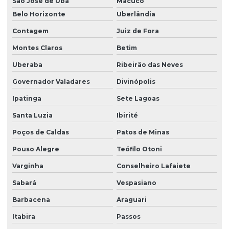
São José de Ubá
Macuco
Belo Horizonte
Uberlândia
Contagem
Juiz de Fora
Montes Claros
Betim
Uberaba
Ribeirão das Neves
Governador Valadares
Divinópolis
Ipatinga
Sete Lagoas
Santa Luzia
Ibirité
Poços de Caldas
Patos de Minas
Pouso Alegre
Teófilo Otoni
Varginha
Conselheiro Lafaiete
Sabará
Vespasiano
Barbacena
Araguari
Itabira
Passos