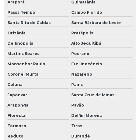
Araporã
Guimarânia
Passa Tempo
Campo Florido
Santa Rita de Caldas
Santa Bárbara do Leste
Orizânia
Pratápolis
Delfinópolis
Alto Jequitibá
Martins Soares
Pocrane
Monsenhor Paulo
Frei Inocêncio
Coronel Murta
Nazareno
Coluna
Pains
Japonvar
Santa Cruz de Minas
Araponga
Pavão
Florestal
Delfim Moreira
Formoso
Tiros
Reduto
Durandé