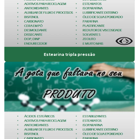
Empresa de composto de pvc
Empresa de fabricação de aditivos de uso industrial
Endurecedor líquido
Estabilizante bário
Estabilizante cálcio zinco
Estearina tripla pressão
Estabilizante líquido
Estabilizante sólido
Estabilizante térmico para pvc
Estearato de cálcio
Estearato de magnésio
Estearato de magnésio preço
Estearato de sódio