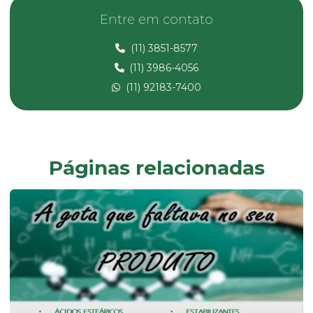
Calcita em pó
Entre em contato
Carbonato de cálcio micronizado
(11) 3851-8577
Carbonato de magnésio
(11) 3986-4056
Composto de pvc
(11) 92183-7400
Composto pvc fabricante
Composto de pvc flexível
Composto de pvc reciclado
Páginas relacionadas
Composto de pvc rígido
Desmoldante líquido
Dessecante comprar
Dessecante preço
Dibp
Dinp