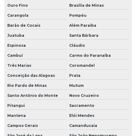
Ouro Fino
Brasília de Minas
Carangola
Pompéu
Barão de Cocais
Além Paraíba
Juatuba
Santa Bárbara
Espinosa
Cláudio
Cambuí
Carmo do Paranaíba
Três Marias
Coromandel
Conceição das Alagoas
Prata
Rio Pardo de Minas
Mutum
Santo Antônio do Monte
Novo Cruzeiro
Pitangui
Sacramento
Mantena
Elói Mendes
Campos Gerais
Camanducaia
São José da Lapa
São João Nepomuceno